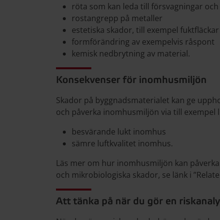
röta som kan leda till försvagningar och
rostangrepp på metaller
estetiska skador, till exempel fuktfläcka
formförändring av exempelvis råspont
kemisk nedbrytning av material.
Konsekvenser för inomhusmiljön
Skador på byggnadsmaterialet kan ge upphov 
och påverka inomhusmiljön via till exempel lu
besvärande lukt inomhus
sämre luftkvalitet inomhus.
Läs mer om hur inomhusmiljön kan påverka pe
och mikrobiologiska skador, se länk i ”Relat
Att tänka på när du gör en riskanal