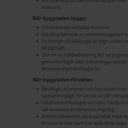
Komplettera vid behov handlingar med spe
moment.
När byggnaden byggs:
Arbetsbered riskfyllda moment.
Värdera behovet av provmontage och ko
Ta hänsyn till inläckage av regn under p
färdigställt.
Gör en ny riskbedömning för varje geno
genomföringar eller infästningar utöver
projekteringshandlingarna.
När byggnaden förvaltas:
Besiktiga utrymmen och konstruktioner 
upptäcks tidigt, för att på så sätt mins
Lokalisera inläckaget och täta. Värdera 
vid konstaterat vatteninträngning.
Bedöm tätskiktets skick på taket med re
förutse brister som kan leda till läckage.