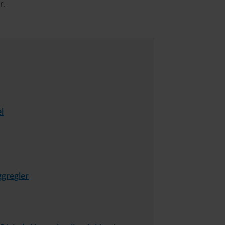
r.
l
gregler