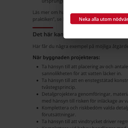
ursprungliga egenskaper.
Läs mer om hur du gör en riskbedömning p
Neka alla utom nödvä
praktiken”, se länk i ”Relaterad information”.
Det här kan göras för att minska ri
Här får du några exempel på möjliga åtgärde
När byggnaden projekteras:
Ta hänsyn till att placering av och anta
sannolikheten för att vatten läcker in.
Ta hänsyn till att en enstegstätad konst
tvåstegsprincip.
Detaljprojektera genomföringar, materi
med hänsyn till risken för inläckage av v
Komplettera och riskbedöm valda detaljl
förutsättningar.
Ta hänsyn till att vindtrycket driver regn