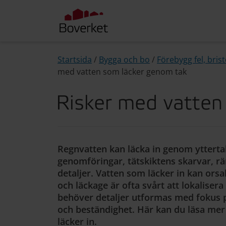
Startsida
/
Bygga och bo
/
Förebygg fel, bris
med vatten som läcker genom tak
Risker med vatten
Regnvatten kan läcka in genom yttertak
genomföringar, tätskiktens skarvar, rä
detaljer. Vatten som läcker in kan ors
och läckage är ofta svårt att lokalisera
behöver detaljer utformas med fokus p
och beständighet. Här kan du läsa me
läcker in.