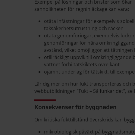
Exempel på lösningar och brister som ökar
sannolikheten för regninläckage kan vara:
otäta infästningar för exempelvis solcell
taksäkerhetsutrustning och räcken
otäta genomföringar, exempelvis luckor
genomföringar för nära omkringliggande
avstånd, vilket omöjliggör att tätninge
otillräckligt uppvik till omkringliggande 
vattnet förbi tätskiktets övre kant
ojämnt underlag för tätskikt, till exemp
Lär dig mer om hur fukt transporteras och bet
webbutbildningen ”Fukt – Så funkar det”, se l
Konsekvenser för byggnaden
Om kritiska fukttillstånd överskrids kan by
mikrobiologisk påväxt på byggnadsmate