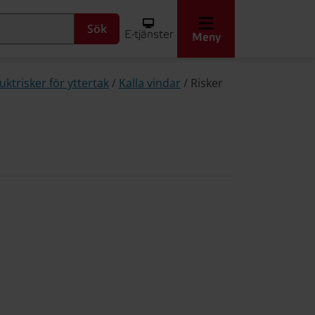
Sök
E-tjänster
Meny
uktrisker för yttertak
/
Kalla vindar
/
Risker