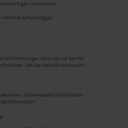
 förändringar i trämaterial
r i innertak och på väggar
till föroreningar, som i sin tur kan nå
ftrörelser. Det kan leda till exempelvis:
rsoners hälsa kopplat till luftkvalitet
erad information”.
ys