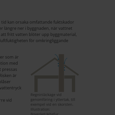
i tid kan orsaka omfattande fuktskador
er längre ner i byggnaden, när vattnet
att fritt vatten blöter upp byggmaterial,
luftfuktigheten för omkringliggande
er som är
nation med
et pressas
Risken är
blåser
vattentryck
Regninläckage vid
genomföring i yttertak, till
rre vid
exempel vid en skorsten.
Illustration:
Boverket/Altefur