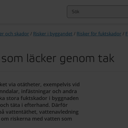
ter och skador
/
Risker i byggandet
/
Risker för fuktskador
/
F
 som läcker genom tak
et via otätheter, exempelvis vid
nndalar, infästningar och andra
aka stora fuktskador i byggnaden
 och täta i efterhand. Därför
å vattentäthet, vattenavledning
r om riskerna med vatten som