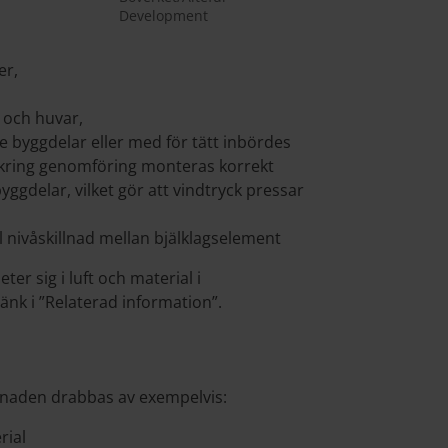
Development
er,
 och huvar,
 byggdelar eller med för tätt inbördes
n kring genomföring monteras korrekt
byggdelar, vilket gör att vindtryck pressar
el nivåskillnad mellan bjälklagselement
er sig i luft och material i
änk i ”Relaterad information”.
ggnaden drabbas av exempelvis:
rial