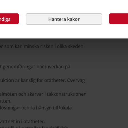
å webbsidan ”Riskbedömning i
ndiga
Hantera kakor
sken
r som kan minska risken i olika skeden.
let genomföringar har inverkan på
ruktion är känslig för otätheter. Överväg
almöten och skarvar i takkonstruktionen
atten.
ösningar och ta hänsyn till lokala
vattnet in i otätheter.