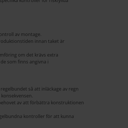
cifika kontroller för riskfyllda
ntroll av montage.
roduktionstiden innan taket är
mföring om det krävs extra
 de som finns angivna i
regelbundet så att inläckage av regn
ka konsekvensen.
behovet av att förbättra konstruktionen
gelbundna kontroller för att kunna