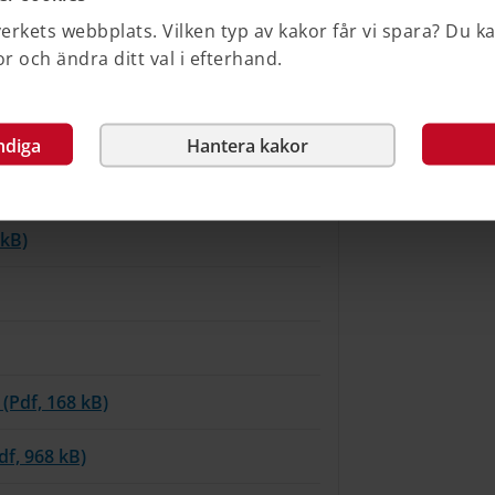
rkets webbplats. Vilken typ av kakor får vi spara? Du k
 och ändra ditt val i efterhand.
ndiga
Hantera kakor
, 198 kB)
 kB)
(Pdf, 168 kB)
df, 968 kB)