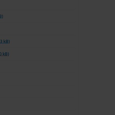
B)
3 kB)
0 kB)