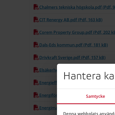
Chalmers tekniska högskola.pdf (Pdf, 9
CIT Renergy AB.pdf (Pdf, 163 kB)
Corem Property Group.pdf (Pdf, 202 k
Dals-Eds kommun.pdf (Pdf, 181 kB)
Drivkraft Sverige.pdf (Pdf, 157 kB)
Elsäkerhetsverket.pdf (Pdf, 91 kB)
Hantera ka
Energieffektiviseringsföreningen.pdf (P
Energiföretagen.pdf (Pdf, 189 kB)
Samtycke
Energimarknadsinspektionen.pdf (Pdf,
Denna webbplats använde