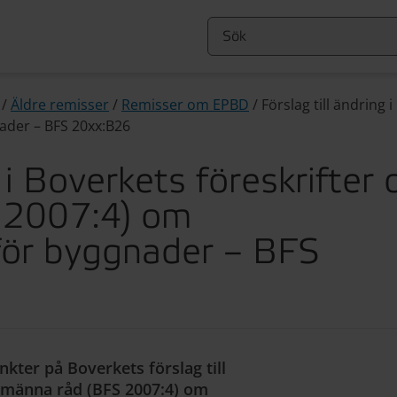
/
Äldre remisser
/
Remisser om EPBD
/
Förslag till ändring
ader – BFS 20xx:B26
g i Boverkets föreskrifter 
 2007:4) om
 för byggnader – BFS
nkter på Boverkets förslag till
llmänna råd (BFS 2007:4) om