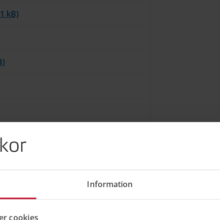
1 kB)
B)
kor
df, 407 kB)
Information
 99 kB)
r cookies