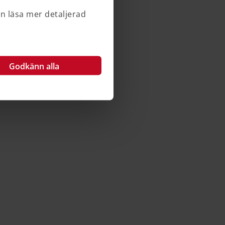
an läsa mer detaljerad
Godkänn alla