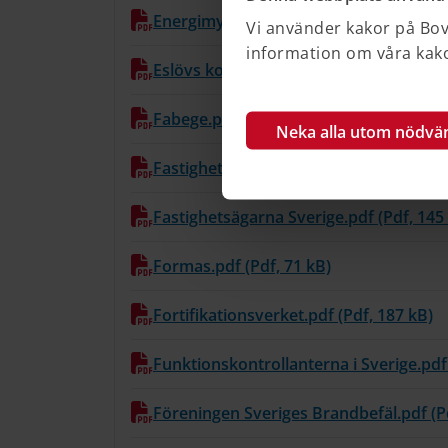
Energimyndigheten.pdf (Pdf, 217 kB)
Vi använder kakor på Bove
information om våra kakor
Eslövs kommun.pdf (Pdf, 397 kB)
Fabege.pdf (Pdf, 522 kB)
Neka alla utom nödvä
Fastighetsmäklarinspektionen.pdf (Pdf
Fastighetsägarna Sverige.pdf (Pdf, 145
Formas.pdf (Pdf, 71 kB)
Fortifikationsverket.pdf (Pdf, 187 kB)
Funktionskontrollanterna i Sverige.pdf 
Föreningen Sveriges Brandbefäl.pdf (P