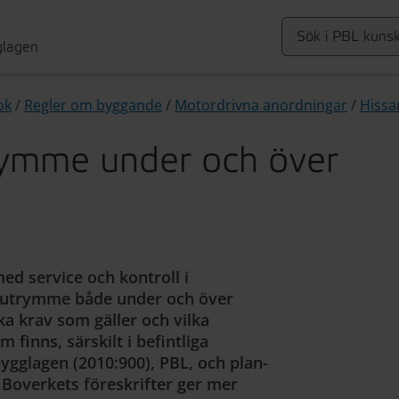
glagen
ok
/
Regler om byggande
/
Motordrivna anordningar
/
Hissa
trymme under och över
ed service och kontroll i
itt utrymme både under och över
ka krav som gäller och vilka
m finns, särskilt i befintliga
bygglagen (2010:900), PBL, och plan-
 Boverkets föreskrifter ger mer