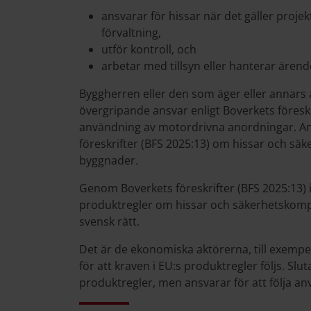
ansvarar för hissar när det gäller projek
förvaltning,
utför kontroll, och
arbetar med tillsyn eller hanterar ären
Byggherren eller den som äger eller annars a
övergripande ansvar enligt Boverkets föreskr
användning av motordrivna anordningar. And
föreskrifter (BFS 2025:13) om hissar och säk
byggnader.
Genom Boverkets föreskrifter (BFS 2025:13
produktregler om hissar och säkerhetskompone
svensk rätt.
Det är de ekonomiska aktörerna, till exempel
för att kraven i EU:s produktregler följs. Sl
produktregler, men ansvarar för att följa a