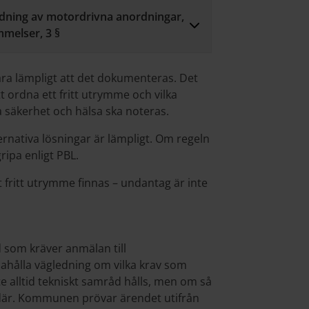
ndning av motordrivna anordningar,
melser, 3 §
ra lämpligt att det dokumenteras. Det
att ordna ett fritt utrymme och vilka
la säkerhet och hälsa ska noteras.
rnativa lösningar är lämpligt. Om regeln
ipa enligt PBL.
 fritt utrymme finnas – undantag är inte
d som kräver anmälan till
ålla vägledning om vilka krav som
nte alltid tekniskt samråd hålls, men om så
p där. Kommunen prövar ärendet utifrån