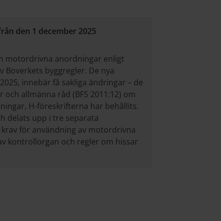
från den 1 december 2025
om motordrivna anordningar enligt
v Boverkets byggregler. De nya
2025, innebär få sakliga ändringar – de
ter och allmänna råd (BFS 2011:12) om
ingar, H-föreskrifterna har behållits.
 delats upp i tre separata
r: krav för användning av motordrivna
av kontrollorgan och regler om hissar