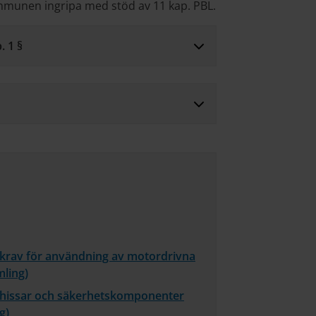
ommunen ingripa med stöd av 11 kap. PBL.
. 1 §
 krav för användning av motordrivna
mling)
m hissar och säkerhetskomponenter
g)