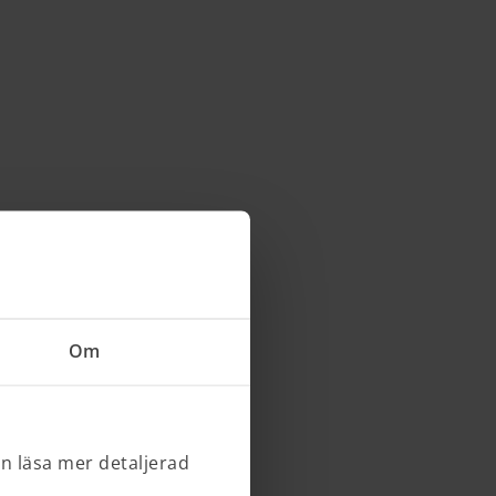
Om
an läsa mer detaljerad