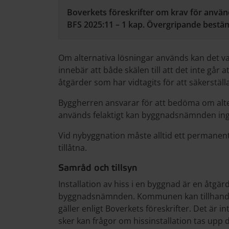
Boverkets föreskrifter om krav för anvä
BFS 2025:11 – 1 kap. Övergripande bestäm
Om alternativa lösningar används kan det va
innebär att både skälen till att det inte går 
åtgärder som har vidtagits för att säkerstäl
Byggherren ansvarar för att bedöma om alte
används felaktigt kan byggnadsnämnden ingr
Vid nybyggnation måste alltid ett permanent
tillåtna.
Samråd och tillsyn
Installation av hiss i en byggnad är en åtgär
byggnadsnämnden. Kommunen kan tillhandah
gäller enligt Boverkets föreskrifter. Det är i
sker kan frågor om hissinstallation tas up