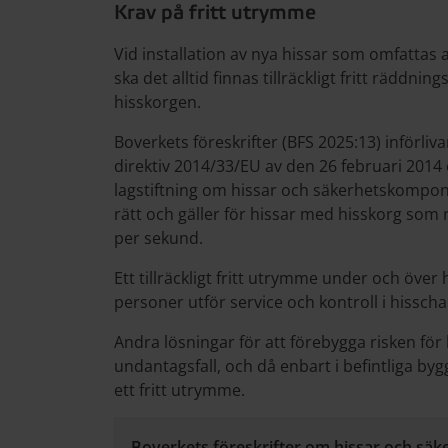
Krav på fritt utrymme
Vid installation av nya hissar som omfattas a
ska det alltid finnas tillräckligt fritt rädd
hisskorgen.
Boverkets föreskrifter (BFS 2025:13) införl
direktiv 2014/33/EU av den 26 februari 20
lagstiftning om hissar och säkerhetskomponent
rätt och gäller för hissar med hisskorg som 
per sekund.
Ett tillräckligt fritt utrymme under och över
personer utför service och kontroll i hisscha
Andra lösningar för att förebygga risken för
undantagsfall, och då enbart i befintliga byg
ett fritt utrymme.
Boverkets föreskrifter om hissar och säk