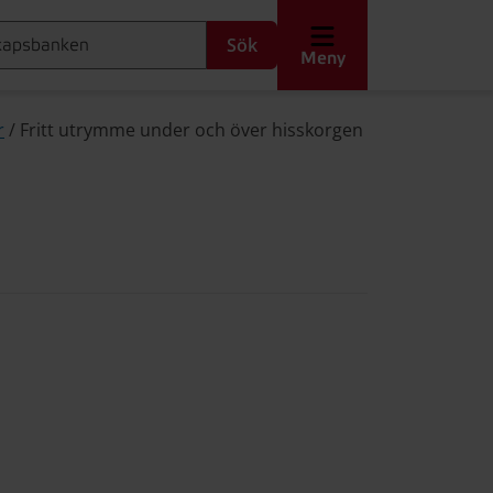
Sök
Meny
r
/
Fritt utrymme under och över hisskorgen