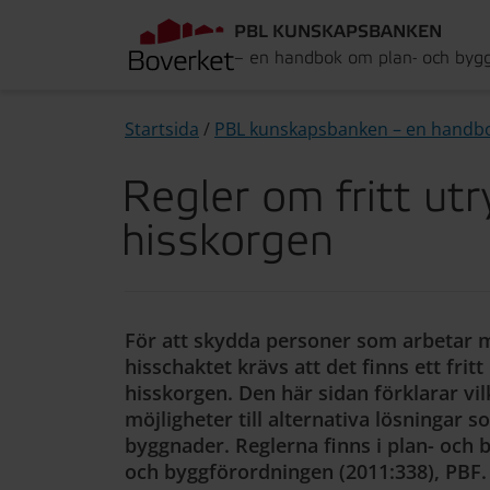
PBL KUNSKAPSBANKEN
– en handbok om plan- och byg
Startsida
/
PBL kunskapsbanken – en handb
Regler om fritt u
hisskorgen
För att skydda personer som arbetar m
hisschaktet krävs att det finns ett fr
hisskorgen. Den här sidan förklarar vil
möjligheter till alternativa lösningar so
byggnader. Reglerna finns i plan- och 
och byggförordningen (2011:338), PBF.