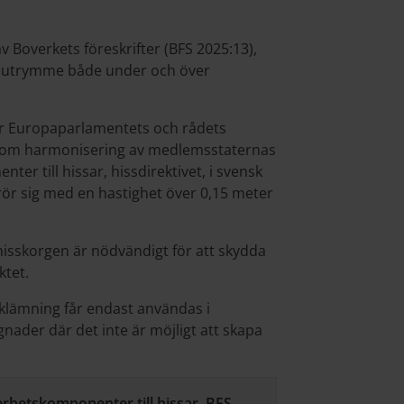
v Boverkets föreskrifter (BFS 2025:13),
ningsutrymme både under och över
ivar Europaparlamentets och rådets
14 om harmonisering av medlemsstaternas
er till hissar, hissdirektivet, i svensk
rör sig med en hastighet över 0,15 meter
 hisskorgen är nödvändigt för att skydda
ktet.
 klämning får endast användas i
gnader där det inte är möjligt att skapa
erhetskomponenter till hissar, BFS