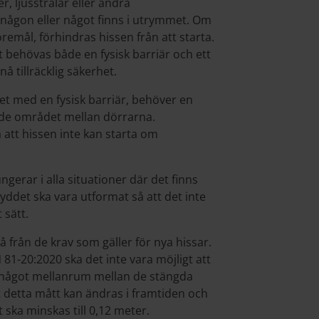
, ljusstrålar eller andra
ågon eller något finns i utrymmet. Om
remål, förhindras hissen från att starta.
et behövas både en fysisk barriär och ett
å tillräcklig säkerhet.
t med en fysisk barriär, behöver en
de området mellan dörrarna.
att hissen inte kan starta om
fungerar i alla situationer där det finns
yddet ska vara utformat så att det inte
 sätt.
å från de krav som gäller för nya hissar.
1-20:2020 ska det inte vara möjligt att
i något mellanrum mellan de stängda
att detta mått kan ändras i framtiden och
t ska minskas till 0,12 meter.