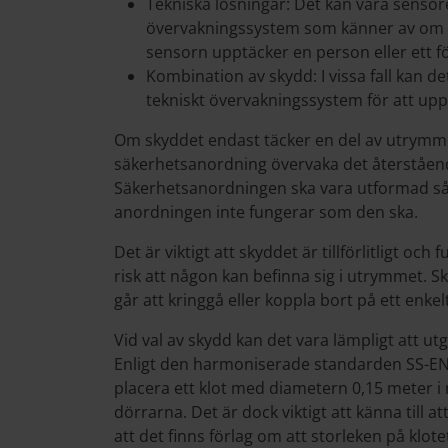
Tekniska lösningar: Det kan vara sensorer
övervakningssystem som känner av om n
sensorn upptäcker en person eller ett fö
Kombination av skydd: I vissa fall kan d
tekniskt övervakningssystem för att uppn
Om skyddet endast täcker en del av utrymme
säkerhetsanordning övervaka det återståen
Säkerhetsanordningen ska vara utformad så 
anordningen inte fungerar som den ska.
Det är viktigt att skyddet är tillförlitligt och 
risk att någon kan befinna sig i utrymmet. Sk
går att kringgå eller koppla bort på ett enkelt
Vid val av skydd kan det vara lämpligt att utg
Enligt den harmoniserade standarden SS-EN 8
placera ett klot med diametern 0,15 meter 
dörrarna. Det är dock viktigt att känna till 
att det finns förlag om att storleken på klote