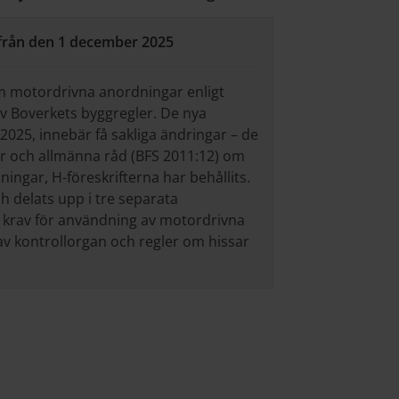
från den 1 december 2025
om motordrivna anordningar enligt
v Boverkets byggregler. De nya
2025, innebär få sakliga ändringar – de
ter och allmänna råd (BFS 2011:12) om
ingar, H-föreskrifterna har behållits.
 delats upp i tre separata
r: krav för användning av motordrivna
av kontrollorgan och regler om hissar