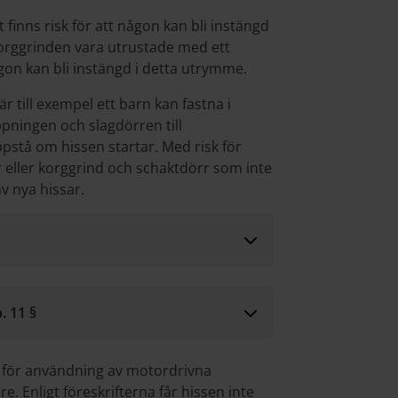
finns risk för att någon kan bli instängd
orggrinden vara utrustade med ett
gon kan bli instängd i detta utrymme.
r till exempel ett barn kan fastna i
ppningen och slagdörren till
ppstå om hissen startar. Med risk för
eller korggrind och schaktdörr som inte
av nya hissar.
. 11 §
v för användning av motordrivna
re. Enligt föreskrifterna får hissen inte