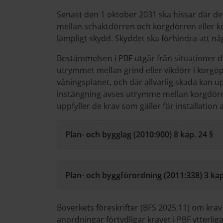
Senast den 1 oktober 2031 ska hissar där det 
mellan schaktdörren och korgdörren eller k
lämpligt skydd. Skyddet ska förhindra att nå
Bestämmelsen i PBF utgår från situationer dä
utrymmet mellan grind eller vikdörr i korgö
våningsplanet, och där allvarlig skada kan u
instängning avses utrymme mellan korgdörr 
uppfyller de krav som gäller för installation 
Plan- och bygglag (2010:900) 8 kap. 24 §
Plan- och byggförordning (2011:338) 3 kap
Boverkets föreskrifter (BFS 2025:11) om kra
anordningar förtydligar kravet i PBF ytterliga