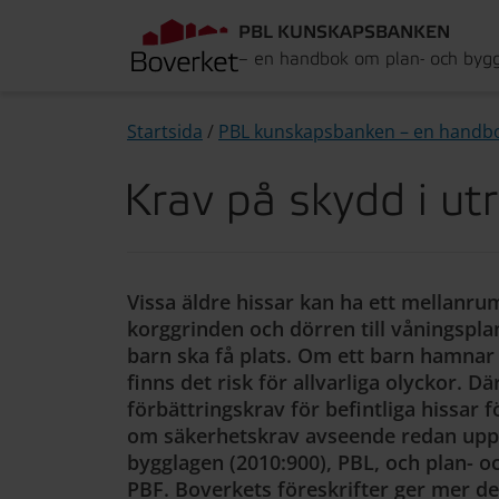
PBL KUNSKAPSBANKEN
– en handbok om plan- och byg
Startsida
/
PBL kunskapsbanken – en handb
Krav på skydd i ut
Vissa äldre hissar kan ha ett mellanru
korggrinden och dörren till våningsplane
barn ska få plats. Om ett barn hamnar
finns det risk för allvarliga olyckor. Dä
förbättringskrav för befintliga hissar 
om säkerhetskrav avseende redan uppf
bygglagen (2010:900), PBL, och plan- o
PBF. Boverkets föreskrifter ger mer de