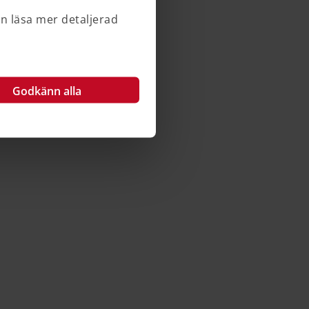
an läsa mer detaljerad
Godkänn alla