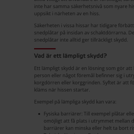
inte har samma säkerhetsnivå som nyare his
uppsikt i närheten av en hiss.
Säkerheten i vissa hissar har tidigare förbä
snedplåtar på insidan av schaktdörrarna. Det 
snedplåtar inte alltid ger tillräckligt skydd.
Vad är ett lämpligt skydd?
Ett lämpligt skydd är en lösning som gör at
person eller något föremål befinner sig i 
korgdörren eller korggrinden. Syftet är att f
kläms när hissen startar.
Exempel på lämpliga skydd kan vara:
Fysiska barriärer: Till exempel plåtar e
omöjligt att få plats i utrymmet mellan
barriärer kan minska eller helt ta bort