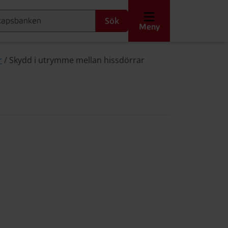
Sök
Meny
r
/
Skydd i utrymme mellan hissdörrar