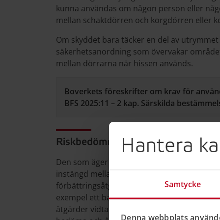
kunna användas om någon person eller någo
mellan schaktdörren och korgdörren eller k
Om skyddet bara täcker en del av utrymmet 
säkerhetsanordning som övervakar området. 
mellan dörrarna när hissen används.
Boverkets föreskrifter om krav för anvä
BFS 2025:11 – 2 kap. Särskilda bestämmels
Hantera ka
Riskbedömning och kontroll
Den som äger eller annars ansvarar för en äl
instängd mellan dörrarna har ansvar för att 
Samtycke
förbättringsåtgärder genomförs. Det är viktigt
exempel ett barn kan få plats mellan dörrar
åtgärder vidtas för att öka säkerheten. Ett hi
Denna webbplats använde