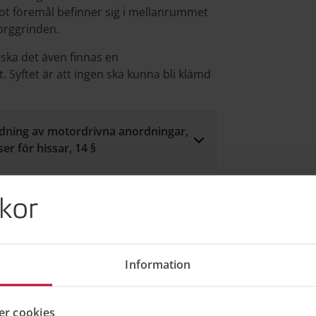
t föremål befinner sig i mellanrummet
orggrinden.
ska det även finnas en
Syftet är att ingen ska kunna bli klämd
ndning av motordrivna anordningar,
er för hissar, 14 §
kor
dre hiss med risk för att någon kan bli
hissen är säker och att kraven på
Information
 att kontrollera om det finns risk att till
na. Om sådan risk finns, behöver
sserviceföretag kan hjälpa till med att
r cookies