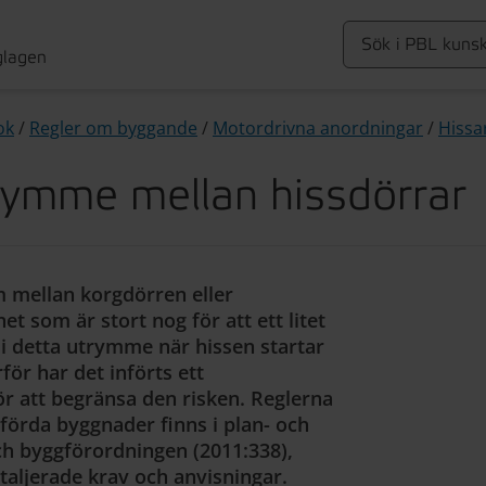
glagen
ok
/
Regler om byggande
/
Motordrivna anordningar
/
Hissa
rymme mellan hissdörrar
m mellan korgdörren eller
t som är stort nog för att ett litet
 i detta utrymme när hissen startar
rför har det införts ett
för att begränsa den risken. Reglerna
örda byggnader finns i plan- och
ch byggförordningen (2011:338),
taljerade krav och anvisningar.