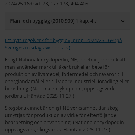
2024/25:169 sid. 73, 177-178, 404-405)
Plan- och bygglag (2010:900) 1 kap. 4 §
Ett nytt regelverk för bygglov, prop. 2024/25:169 (på
Sveriges riksdags webbplats)
Enligt Nationalencyklopedin, NE, innebär jordbruk att
man använder mark till åkerbruk eller bete för
produktion av livsmedel, fodermedel och råvaror till
energiändamål eller till vidare industriell förädling eller
beredning. (Nationalencyklopedin, uppslagsverk,
jordbruk. Hämtad 2025-11-27.)
Skogsbruk innebär enligt NE verksamhet där skog
utnyttjas för produktion av virke för efterföljande
bearbetning och användning. (Nationalencyklopedin,
uppslagsverk, skogsbruk. Hämtad 2025-11-27.)