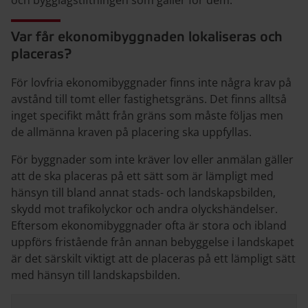
och bygglagstiftningen som gäller för dem.
Var får ekonomibyggnaden lokaliseras och
placeras?
För lovfria ekonomibyggnader finns inte några krav på
avstånd till tomt­ eller fastighetsgräns. Det finns alltså
inget specifikt mått från gräns som måste följas men
de allmänna kraven på placering ska uppfyllas.
För byggnader som inte kräver lov eller anmälan gäller
att de ska placeras på ett sätt som är lämpligt med
hänsyn till bland annat stads­- och landskapsbilden,
skydd mot trafikolyckor och andra olyckshändelser.
Eftersom ekonomibyggnader ofta är stora och ibland
uppförs fristående från annan bebyggelse i landskapet
är det särskilt viktigt att de placeras på ett lämpligt sätt
med hänsyn till landskapsbilden.