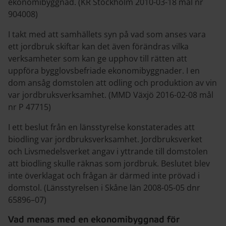
ekonomibyggnad. (KR Stockholm 2010­-03-­18 mål nr
9040­08)
I takt med att samhällets syn på vad som anses vara
ett jordbruk skiftar kan det även förändras vilka
verksamheter som kan ge upphov till rätten att
uppföra bygglovsbefriade ekonomibyggnader. I en
dom ansåg domstolen att odling och produktion av vin
var jordbruksverksamhet. (MMD Växjö 2016­-02­-08 mål
nr P 477­15)
I ett beslut från en länsstyrelse konstaterades att
biodling var jordbruksverksamhet. Jordbruksverket
och Livsmedelsverket angav i yttrande till domstolen
att biodling skulle räknas som jordbruk. Beslutet blev
inte överklagat och frågan är därmed inte prövad i
domstol. (Länsstyrelsen i Skåne län 2008-­05­-05 dnr
65896–07)
Vad menas med en ekonomibyggnad för