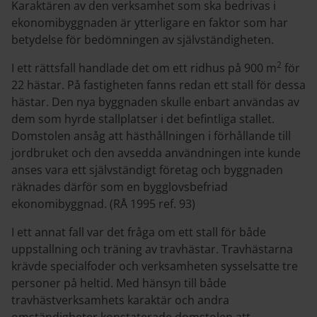
Karaktären av den verksamhet som ska bedrivas i
ekonomibyggnaden är ytterligare en faktor som har
betydelse för bedömningen av självständigheten.
2
I ett rättsfall handlade det om ett ridhus på 900 m
för
22 hästar. På fastigheten fanns redan ett stall för dessa
hästar. Den nya byggnaden skulle enbart användas av
dem som hyrde stallplatser i det befintliga stallet.
Domstolen ansåg att hästhållningen i förhållande till
jordbruket och den avsedda användningen inte kunde
anses vara ett självständigt företag och byggnaden
räknades därför som en bygglovsbefriad
ekonomibyggnad. (RÅ 1995 ref. 93)
I ett annat fall var det fråga om ett stall för både
uppstallning och träning av travhästar. Travhästarna
krävde specialfoder och verksamheten sysselsatte tre
personer på heltid. Med hänsyn till både
travhästverksamhets karaktär och andra