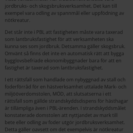
jordbruks- och skogsbruksverksamhet. Det kan till
exempel vara odling av spannmål eller uppfödning av
nötkreatur.
Det står inte i PBL att fastigheten måste vara taxerad
som lantbruksfastighet för att verksamheten ska
kunna ses som jordbruk. Detsamma gäller skogsbruk.
Omvänt så finns det inte en automatisk rätt att bygga
bygglovsbefriade ekonomibyggnader bara för att en
fastighet är taxerad som lantbruksfastighet.
I ett rättsfall som handlade om nybyggnad av stall och
foderförråd för en hästverksamhet uttalade Mark- och
miljööverdomstolen, MÖD, att slutsatserna i ett
rättsfall som gällde strandskyddsdispens för hästhagar
är tillämpliga även i PBL-ärenden. I strandskyddsmålet
konstaterade domstolen att nyttjandet av mark till
bete eller odling av foder utgör jordbruksverksamhet.
Detta gäller oavsett om det exempelvis är nötkreatur