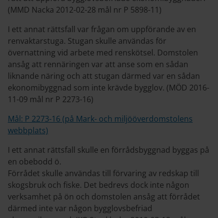
(MMD Nacka 2012-­02-­28 mål nr P 5898-11)
I ett annat rättsfall var frågan om uppförande av en
renvaktarstuga. Stugan skulle användas för
övernattning vid arbete med renskötsel. Domstolen
ansåg att rennäringen var att anse som en sådan
liknande näring och att stugan därmed var en sådan
ekonomibyggnad som inte krävde bygglov. (MÖD 2016-
11-09 mål nr P 2273-16)
Mål: P 2273-16 (på Mark- och miljööverdomstolens
webbplats)
I ett annat rättsfall skulle en förrådsbyggnad byggas på
en obebodd ö.
Förrådet skulle användas till förvaring av redskap till
skogsbruk och fiske. Det bedrevs dock inte någon
verksamhet på ön och domstolen ansåg att förrådet
därmed inte var någon bygglovsbefriad