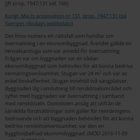
(jfr prop. 1947:131 sid. 166)
Kungl. Maj.ts proposition nr 131, prop. 1947:131 (på
Sveriges riksdags webbplats)
Det finns numera ett rättsfall som handlar om
övernattning i en ekonomibyggnad. Ärendet gällde en
renvaktarstuga som var avsedd för övernattning.
Frågan var om byggnaden var en sådan
ekonomibyggnad som behövdes för att kunna bedriva
2
rennäringsverksamhet. Stugan var 24 m
och var av
enkel beskaffenhet. Stugan innehöll två sängplatser.
Byggnaden låg i anslutning till renskötselområdet och
syftet med byggnaden var övernattning i samband
med renskötseln. Domstolen ansåg att utifrån de
särskilda förutsättningar som gäller för rennäringens
bedrivande och att byggnaden behövdes för att kunna
bedriva renskötselverksamhet, var den en
bygglovsbefriad ekonomibyggnad. (MÖD 2016-11-09