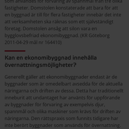
som användes för förvaring av spannmål från tre olika
fastigheter. Domstolen konstaterade att bara för att
en byggnad är till för flera fastigheter innebär det inte
att verksamheten ska räknas som ett självständigt
företag. Domstolen ansåg att silon vara en
bygglovsbefriad ekonomibyggnad. (KR Göteborg
2011­-04­-29 mål nr 1644­10)
Kan en ekonomibyggnad innehålla
övernattningsmöjligheter?
Generellt gäller att ekonomibyggnader endast är de
byggnader som är omedelbart avsedda för de aktuella
näringarna och driften av dessa. Detta har traditionellt
inneburit att undantaget har använts för uppförande
av byggnader för förvaring av exempelvis djur,
spannmål och olika maskiner som krävs för driften av
näringarna. Den rättspraxis som funnits tidigare har
inte berört byggnader som används för övernattning.