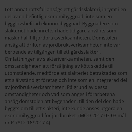
I ett annat rättsfall ansågs ett gårdsslakteri, inrymt i en
del av en befintlig ekonomibyggnad, inte som en
bygglovsbefriad ekonomibyggnad. Byggnaden som
slakteriet hade inretts i hade tidigare använts som
maskinhall till jordbruksverksamheten. Domstolen
ansåg att driften av jordbruksverksamheten inte var
beroende av tillgången till ett gårdsslakteri.
Omfattningen av slakteriverksamheten, samt den
omständigheten att försäljning av kött skedde till
utomstående, medförde att slakteriet betraktades som
ett självständigt företag och inte som en integrerad del
av jordbruksverksamheten. På grund av dessa
omständigheter och vad som anges i förarbetena
ansåg domstolen att byggnaden, till den del den hade
byggts om till ett slakteri, inte kunde anses utgöra en
ekonomibyggnad för jordbruket. (MÖD 2017-03-03 mål
nr P 7812-16/2017:4)