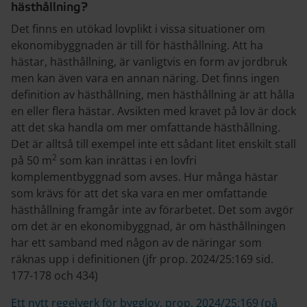
hästhållning?
Det finns en utökad lovplikt i vissa situationer om
ekonomibyggnaden är till för hästhållning. Att ha
hästar, hästhållning, är vanligtvis en form av jordbruk
men kan även vara en annan näring. Det finns ingen
definition av hästhållning, men hästhållning är att hålla
en eller flera hästar. Avsikten med kravet på lov är dock
att det ska handla om mer omfattande hästhållning.
Det är alltså till exempel inte ett sådant litet enskilt stall
2
på 50 m
som kan inrättas i en lovfri
komplementbyggnad som avses. Hur många hästar
som krävs för att det ska vara en mer omfattande
hästhållning framgår inte av förarbetet. Det som avgör
om det är en ekonomibyggnad, är om hästhållningen
har ett samband med någon av de näringar som
räknas upp i definitionen (jfr prop. 2024/25:169 sid.
177-178 och 434)
Ett nytt regelverk för bygglov, prop. 2024/25:169 (på