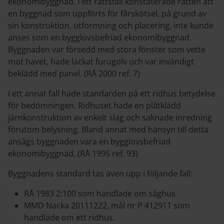
ekonomibyggnad. I ett rättsfall konstaterade rätten att
en byggnad som uppförts för fårskötsel, på grund av
sin konstruktion, utformning och placering, inte kunde
anses som en bygglovsbefriad ekonomibyggnad.
Byggnaden var försedd med stora fönster som vette
mot havet, hade lackat furugolv och var invändigt
beklädd med panel. (RÅ 2000 ref. 7)
I ett annat fall hade standarden på ett ridhus betydelse
för bedömningen. Ridhuset hade en plåtklädd
järnkonstruktion av enkelt slag och saknade inredning
förutom belysning. Bland annat med hänsyn till detta
ansågs byggnaden vara en bygglovsbefriad
ekonomibyggnad. (RÅ 1995 ref. 93)
Byggnadens standard tas även upp i följande fall:
RÅ 1983 2:100 som handlade om såghus
MMD Nacka 2011­12­22, mål nr P 4129­11 som
handlade om ett ridhus.