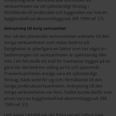
omständigheter konstaterade domstolen att
verksamheten var ett självständigt företag i
förhållande till jordbruket och byggnaden var inte en
bygglovsbefriad ekonomibyggnad. (RÅ 1999 ref. 57)
Anknytning till övrig verksamhet
Hur väl den planerade verksamheten anknyter till den
övriga verksamheten som redan bedrivs på
fastigheten är ytterligare en faktor som har vägts in i
bedömningen om verksamheten är självständig eller
inte. I ett fall skulle ett stall för travhästar byggas på en
gård där det bedrevs odling av hö och spannmål.
Travverksamheten ansågs vara ett självständigt
företag, både sedd för sig och i förhållande till den
övriga jordbruksverksamheten. Anknytning till den
övriga verksamheten var liten. Stallet kunde därför inte
anses vara en bygglovsbefriad ekonomibyggnad. (RÅ
1999 ref. 57)
I ett annat rättsfall var det fråga om ett ridhus som