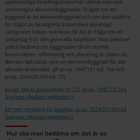
självständiga förädlingsindustrier räknas inte som
undantagna ekonomibyggnader. Frågan om en
byggnad är en ekonomibyggnad och om den uppförs
för något av de angivna ändamålen ska enligt
rättspraxis tolkas restriktivt då det är fråga om ett
undantag från den generella lovplikten. Man behöver
också bedöma om byggnaden till sin storlek,
konstruktion, utformning och placering är sådan att
den kan betraktas som en ekonomibyggnad för det
aktuella ändamålet. (jfr prop. 1947:131 sid. 166 och
prop. 2024/25:169 sid. 73)
Kungl. Maj.ts proposition nr 131, prop. 1947:131 (på
Sveriges riksdags webbplats)
Ett nytt regelverk för bygglov, prop. 2024/25:169 (på
Sveriges riksdags webbplats)
Hur ska man bedöma om det är en