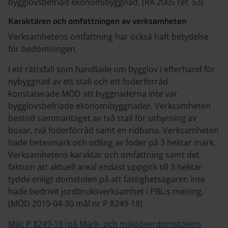
bygglovsbefriad ekonomibyggnad. (RÅ 2005 ref. 53)
Karaktären och omfattningen av verksamheten
Verksamhetens omfattning har också haft betydelse
för bedömningen.
I ett rättsfall som handlade om bygglov i efterhand för
nybyggnad av ett stall och ett foderförråd
konstaterade MÖD att byggnaderna inte var
bygglovsbefriade ekonomibyggnader. Verksamheten
bestod sammantaget av två stall för uthyrning av
boxar, två foderförråd samt en ridbana. Verksamheten
hade betesmark och odling av foder på 3 hektar mark.
Verksamhetens karaktär och omfattning samt det
faktum att aktuell areal endast uppgick till 3 hektar
tydde enligt domstolen på att fastighetsägaren inte
hade bedrivit jordbruksverksamhet i PBL:s mening.
(MÖD 2019-04-30 mål nr P 8249-18)
Mål: P 8249-18 (på Mark- och miljööverdomstolens