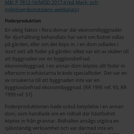
Mål: P 7812-16/MÖD 2017:4 (på Mark- och
miljööverdomstolens webbplats)
Foderproduktion
En viktig faktor i flera domar där ekonomibyggnader
för djurhållning behandlats har varit om fodret odlas
på gården, eller om det köps in. I en dom odlades i
stort sett allt foder på gården vilket var ett av skälen till
att byggnaden var en bygglovsbefriad
ekonomibyggnad. I en annan dom köptes allt foder in
eftersom travhästarna krävde specialfoder. Det var en
av orsakerna till att byggnaden inte var en
bygglovsbefriad ekonomibyggnad. (RÅ 1995 ref. 93, RÅ
1999 ref. 57)
Foderproduktionen hade också betydelse i en annan
dom, som handlade om en ridhall där hästfodret
köptes in från grannar. Ridhallen ansågs utgöra en
självständig verksamhet och var därmed inte en