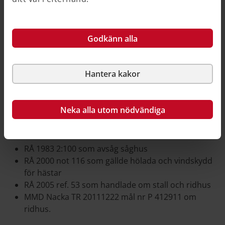
ekonomibyggnad. (RÅ 1995 ref. 93)
Ett annat rättsfall handlade om en hyvleribyggnad.
Ägarna bedrev skogsbruk och uppsågning av eget
Godkänn alla
avverkat virke på fastigheten. Regeringsrätten ansåg
att sågningsverksamheten i byggnaden inte var av
någon större omfattning och inte var ett sådant
Hantera kakor
företag som ansågs självständigt i förhållande till
skogsbruket. Ekonomibyggnaden var därmed
bygglovsbefriad. (RÅ 1994 ref.47)
Neka alla utom nödvändiga
Omfattningen hade även betydelse i följande rättsfall:
RÅ 1983 2:100 som avsåg såghus
RÅ 2000 not 116 som gällde hölada och vindskydd
för hästar
RÅ 2005 ref. 53 som handlade om stall och ridhus
MMD Nacka TR 2011­12­22 mål nr P 4129­11 om
ridhus.