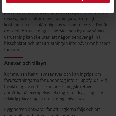
annan utrustning som inte tillhör hissinstallationen får
placeras i hisschaktet. Mindre avsteg från kraven kan
övervägas om alternativa lösningar är orimligt
kostsamma eller olämpliga av varsamhetsskäl. Det är
dock en förutsättning att service och byte av sådan
utrustning kan ske utan att någon behöver gå in i
hisschaktet och att utrustningen inte påverkar hissens
funktion.
Ansvar och tillsyn
Kommunen har tillsynsansvar och kan ingripa om
förutsättningarna för undantag inte är uppfyllda. Vid
besiktning av en hiss kan besiktningsföretaget
anmärka på exempelvis felaktig kabeldragning eller
felaktig placering av utrustning i hisschakt.
Byggherren ansvarar för att reglerna följs och att
eventuella undantag är motiverade och