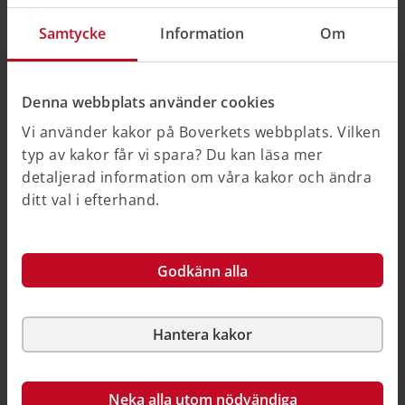
ändringen.
Samtycke
Information
Om
Om ett mindre avsteg görs ska skälen och de åtgärder
som vidtagits för att säkerställa skyddet för säkerhet
och hälsa dokumenteras.
Denna webbplats använder cookies
Vi använder kakor på Boverkets webbplats. Vilken
Boverkets föreskrifter om krav för användning
typ av kakor får vi spara? Du kan läsa mer
av motordrivna anordningar, BFS 2025:11 – 1
detaljerad information om våra kakor och ändra
kap. Övergripande bestämmelser, 24 §
ditt val i efterhand.
Boverkets föreskrifter om krav för användning
Godkänn alla
av motordrivna anordningar, BFS 2025:11 – 1
kap. Övergripande bestämmelser, 3 §
Hantera kakor
Bedömning i varje enskilt fall
Neka alla utom nödvändiga
Det krävs en individuell bedömning om kablar och