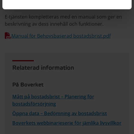
Manual för e-tjänsten
E-tjänsten kompletteras med en manual som ger en
beskrivning av dess innehåll och funktioner.
Manual för Behovsbaserad bostadsbrist.pdf
Relaterad information
På Boverket
Mått på bostadsbrist – Planering för
bostadsförsörjning
Öppna data – Bedömning av bostadsbrist
Boverkets webbinarieserie för jämlika livsvillkor