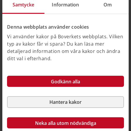
Samtycke
Information
Om
Introduktionsfilm
Boverket har tagit fram en introduktionsfilm som visar
Denna webbplats använder cookies
hur e-tjänsten för behovsbaserad bostadsbrist
Vi använder kakor på Boverkets webbplats. Vilken
fungerar. Filmen förklarar verktygets funktioner och
typ av kakor får vi spara? Du kan läsa mer
innehåll.
detaljerad information om våra kakor och ändra
ditt val i efterhand.
Godkänn alla
Hantera kakor
Neka alla utom nödvändiga