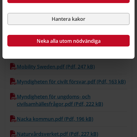
Länsstyrelsen i Östergötlands län.pdf (Pdf, 197
kB)
Hantera kakor
Malmö stad.pdf (Pdf, 212 kB)
Neka alla utom nödvändiga
Mark- och miljödomstolen, Östersunds
tingsrätt.pdf (Pdf, 88 kB)
Mobility Sweden.pdf (Pdf, 247 kB)
Myndigheten för civilt försvar.pdf (Pdf, 163 kB)
Myndigheten för ungdoms- och
civilsamhällesfrågor.pdf (Pdf, 222 kB)
Nacka kommun.pdf (Pdf, 196 kB)
Naturvårdsverket.pdf (Pdf, 227 kB)