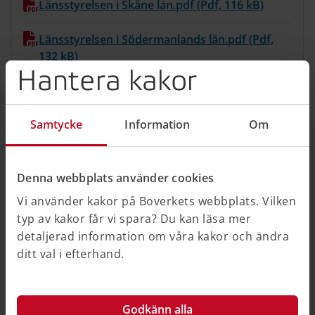
Länsstyrelsen i Skåne län.pdf (Pdf, 116 kB)
Länsstyrelsen i Södermanlands län.pdf (Pdf,
132 kB)
Hantera kakor
Länsstyrelsen i Uppsala län.pdf (Pdf, 210 kB)
Samtycke
Information
Om
Länsstyrelsen i Värmlands län.pdf (Pdf, 161 kB)
Länsstyrelsen i Västerbottens län.pdf (Pdf, 80
kB)
Denna webbplats använder cookies
Vi använder kakor på Boverkets webbplats. Vilken
Länsstyrelsen i Västernorrland.pdf (Pdf, 75 kB)
typ av kakor får vi spara? Du kan läsa mer
detaljerad information om våra kakor och ändra
Länsstyrelsen i Västmanlands län.pdf (Pdf, 68
ditt val i efterhand.
kB)
Länsstyrelsen i Örebro län.pdf (Pdf, 164 kB)
Godkänn alla