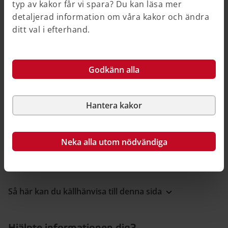
typ av kakor får vi spara? Du kan läsa mer
detaljerad information om våra kakor och ändra
Boverket arbetar med att uppdatera vägledningen
ditt val i efterhand.
löpande.
Ändringarna går att läsa om i propositionen på
regeringens webbplats.
Godkänn alla
Effektiv och säker byggprocess, prop. 2025/26:172
(på regeringens webbplats)
Hantera kakor
Neka alla utom nödvändiga
Publicerad 1 juli 2026
Så här kan du källhänvisa till denna sida