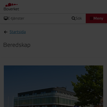
E-tjänster
sök
Meny
Startsida
Beredskap