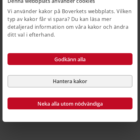
Denna webbplats använder cookies
Vi använder kakor på Boverkets webbplats. Vilken
typ av kakor får vi spara? Du kan läsa mer
detaljerad information om våra kakor och ändra
ditt val i efterhand.
Godkänn alla
Beredskap för dig i bygg- och
anläggningssektorn
Som aktör i sektorn har ni en viktig roll i Sveriges
Hantera kakor
totalförsvar.
Neka alla utom nödvändiga