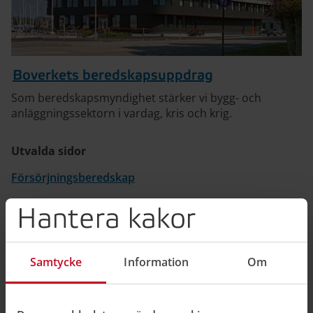
Boverkets beredskapsuppdrag
Som beredskapsmyndighet stärker vi bygg- och
anläggningssektorn i vardag, kris och krig.
Utvalda sidor
Försörjningsberedskap
Författningsberedskap
Hantera kakor
Samtycke
Information
Om