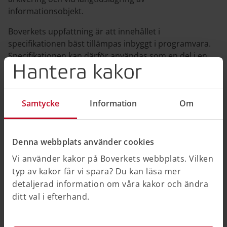
informationsobjekt.
Boverkets uppfattning är att innehållet i
specifikationen bäst tillämpas inbyggt i programvara.
Specifikationen kan därför användas som en del i en
Hantera kakor
kravspecifikation vid upphandling av verksamhetsstöd.
Som stöd finns även XML-filer som exempel av hur ett
tillägg av tekniska bevarandemetadata till övrig
Samtycke
Information
Om
beskrivning kan se ut enligt dataelementkatalogen
samt en manual för användning av XML-filer.
Denna webbplats använder cookies
Övergripande kan ett arkivpaket för till exempel en
detaljplan utformas utifrån modellen nedan:
Vi använder kakor på Boverkets webbplats. Vilken
typ av kakor får vi spara? Du kan läsa mer
detaljerad information om våra kakor och ändra
ditt val i efterhand.