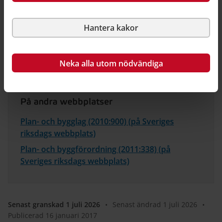
format.
Äldre vägledning om Boverkets byggregler (BBR)
Hantera kakor
Neka alla utom nödvändiga
Relaterad information
På andra webbplatser
Plan- och bygglag (2010:900) (på Sveriges
riksdags webbplats)
Plan- och byggförordning (2011:338) (på
Sveriges riksdags webbplats)
Senast granskad 1 juli 2026
•
Senast ändrad 1 juli 2026
•
Publicerad 16 januari 2017