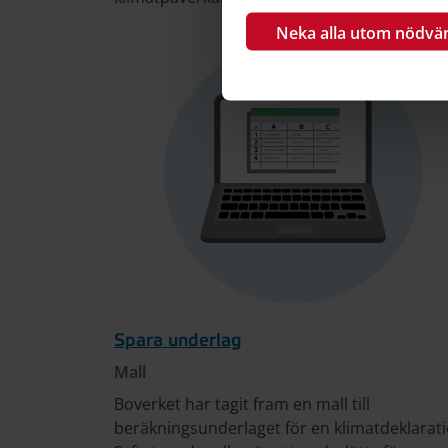
Neka alla utom nödvä
Spara underlag
Mall
Boverket har tagit fram en mall till
beräkningsunderlaget för en klimatdeklarati