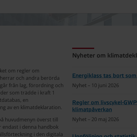
 – en handbok
Nyheter om klimatdekl
rket om regler om
Energiklass tas bort som
ggherrar och andra berörda
går från lag, förordning och
Nyhet
– 10 juni 2026
der som trädde i kraft 1
atdatabas, en
Regler om livscykel-GWP
ing av en klimatdeklaration.
klimatpåverkan
Nyhet
– 20 maj 2026
på huvudmenyn överst till
r endast i denna handbok
lsförteckning i den digitala
Uppföljning och statisti