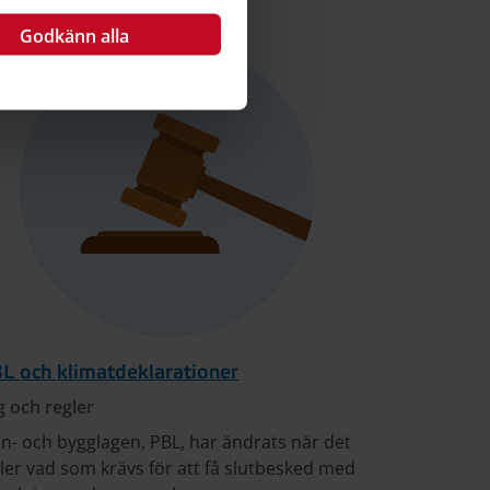
Godkänn alla
L och klimatdeklarationer
g och regler
an- och bygglagen, PBL, har ändrats när det
ller vad som krävs för att få slutbesked med