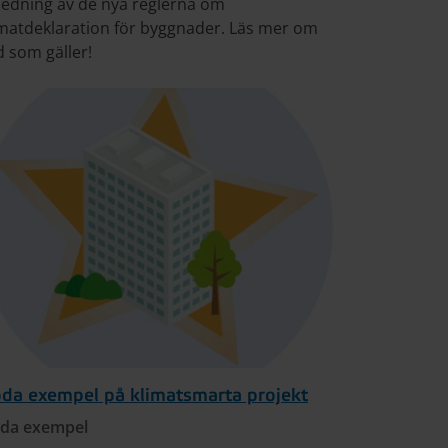
ledning av de nya reglerna om
imatdeklaration för byggnader. Läs mer om
d som gäller!
da exempel på klimatsmarta projekt
da exempel