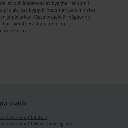
 del av och inspireras av byggherrar som i
na projekt har byggt klimatsmart och minskat
n miljöpåverkan. Vissa projekt är pågående
h har klimatberäknats men inte
imatdeklarerats.
tta snabbt
verkets klimatdatabas
verkets klimatdeklarationsregister