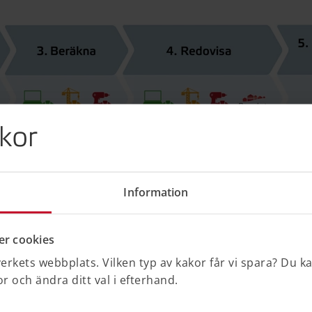
kor
Information
r cookies
tionen och när den ska göras. Läs mer om de olika
rkets webbplats. Vilken typ av kakor får vi spara? Du k
om omfattning och vilka delar av byggnaden som ska
 och ändra ditt val i efterhand.
t underlag kan hittas och hur en beräkning av
et måste sparas i fem år av byggherren.