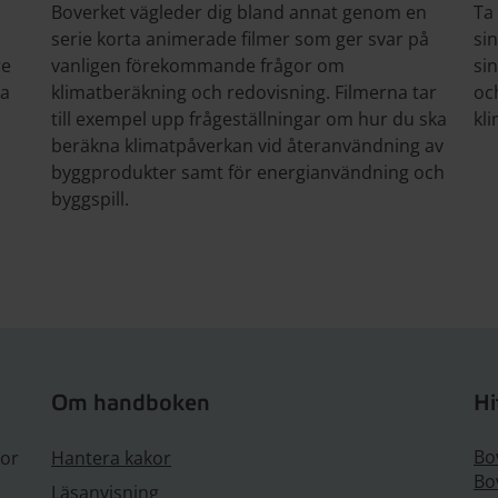
Boverket vägleder dig bland annat genom en
Ta
serie korta animerade filmer som ger svar på
si
re
vanligen förekommande frågor om
si
ga
klimatberäkning och redovisning. Filmerna tar
oc
till exempel upp frågeställningar om hur du ska
kl
beräkna klimatpåverkan vid återanvändning av
byggprodukter samt för energianvändning och
byggspill.
Om handboken
Hi
Bo
gor
Hantera kakor
Bo
Läsanvisning