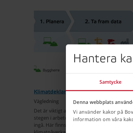
Hantera ka
Samtycke
Klimatdeklarera så här
Vägledning
Denna webbplats använde
Det är viktigt att planera för klimatdeklara
Vi använder kakor på Bove
stegen i arbete med en klimatdeklaration, 
information om våra kakor
ingå. Här finns även information om var rät
klimatpåverkan går till. Beräkningsunderlag