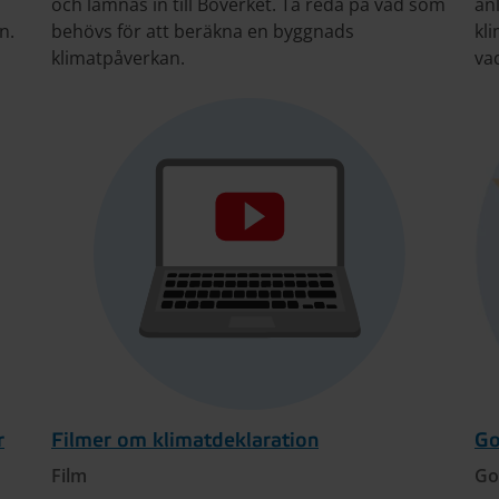
och lämnas in till Boverket. Ta reda på vad som
an
n.
behövs för att beräkna en byggnads
kl
klimatpåverkan.
va
r
Filmer om klimatdeklaration
Go
Film
Go