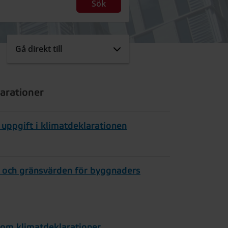
Sök
Gå direkt till
arationer
 uppgift i klimatdeklarationen
 och gränsvärden för byggnaders
k om klimatdeklarationer