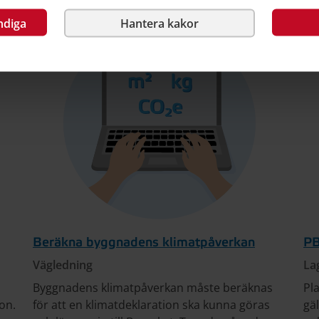
ndiga
Hantera kakor
Beräkna byggnadens klimatpåverkan
PB
Vägledning
La
Byggnadens klimatpåverkan måste beräknas
Pl
on.
för att en klimatdeklaration ska kunna göras
gä