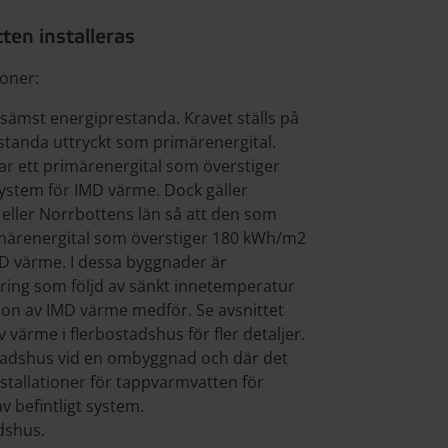
ten installeras
ioner:
sämst energiprestanda. Kravet ställs på
tanda uttryckt som primärenergital.
r ett primärenergital som överstiger
 system för IMD värme. Dock gäller
 eller Norrbottens län så att den som
imärenergital som överstiger 180 kWh/m2
MD värme. I dessa byggnader är
aring som följd av sänkt innetemperatur
ion av IMD värme medför. Se avsnittet
 värme i flerbostadshus för fler detaljer.
stadshus vid en ombyggnad och där det
nstallationer för tappvarmvatten för
v befintligt system.
dshus.