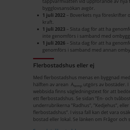
tappvarmvatten vid uppförande av nya 
bygglovsansökan avgör.
1 juli 2022
– Boverkets nya föreskrifter
kraft.
1 juli 2023
– Sista dag för att ha genom
inte genomförs i samband med ombyggn
1 juli 2026
– Sista dag för att ha genom
genomförs i samband med annan ombyg
Flerbostadshus eller ej
Med flerbostadshus menas en byggnad med 
hälften av arean A
utgörs av bostäder. 
temp
webbsida finns vägledningstext för att be
ett flerbostadshus. Se sidan ”En- och tvåb
underrubrikerna ”Radhus”, ”Kedjehus”, ell
flerbostadshus”. I vissa fall kan det vara o
bostad eller lokal. Se länken om Frågor och 