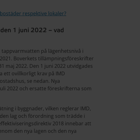
bostäder respektive lokaler?
t den 1 juni 2022 – vad
h tappvarmvatten på lägenhetsnivå i
 2021. Boverkets tillämpningsföreskrifter
31 maj 2022. Den 1 juni 2022 utvidgades
ett ovillkorligt krav på IMD
bostadshus, se nedan. Nya
 juli 2022 och ersatte föreskrifterna som
ning i byggnader, vilken reglerar IMD,
å den lag och förordning som trädde i
effektiviseringsdirektiv 2018 innebar att
 genom den nya lagen och den nya