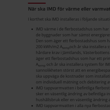
När ska IMD för värme eller varmvat
I korthet ska IMD installeras i följande situat
IMD värme i de flerbostadshus som har 
de byggnader som har sämst energipres
Den som äger ett flerbostadshus som ha
200 kWh/m2 A
och år ska installera
temp
hårdare krav i Jämtlands, Västerbottens
äger ett flerbostadshus som har ett pr
A
och år ska installera system för I
temp
sannolikheten störst att en energibesp
ska uppväga de kostnader som installat
om individuell mätning och debitering av
IMD tappvarmvatten i befintliga flerbo
sker en väsentlig ändring av befintliga i
hushållsbruk eller en väsentlig ändring a
IMD tappvarmvatten i alla nya flerbosta