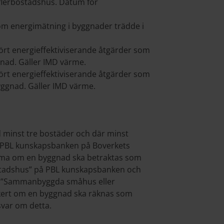
flerbostadshus. Datum för
 om energimätning i byggnader trädde i
fört energieffektiviserande åtgärder som
ad. Gäller IMD värme.
fört energieffektiviserande åtgärder som
gnad. Gäller IMD värme.
minst tre bostäder och där minst
I PBL kunskapsbanken på Boverkets
döma om en byggnad ska betraktas som
ostadshus” på PBL kunskapsbanken och
er ”Sammanbyggda småhus eller
säkert om en byggnad ska räknas som
svar om detta.