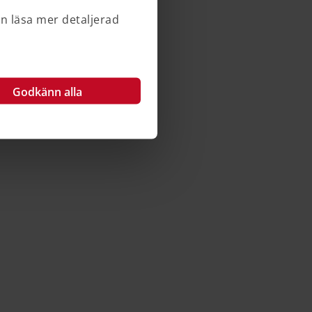
an läsa mer detaljerad
Godkänn alla