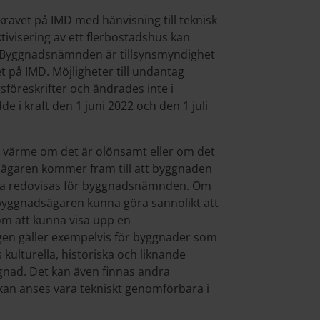
 kravet på IMD med hänvisning till teknisk
ivisering av ett flerbostadshus kan
 Byggnadsnämnden är tillsynsmyndighet
 på IMD. Möjligheter till undantag
sföreskrifter och ändrades inte i
 i kraft den 1 juni 2022 och den 1 juli
 värme om det är olönsamt eller om det
sägaren kommer fram till att byggnaden
tta redovisas för byggnadsnämnden. Om
ggnadsägaren kunna göra sannolikt att
om att kunna visa upp en
en gäller exempelvis för byggnader som
 kulturella, historiska och liknande
ggnad. Det kan även finnas andra
kan anses vara tekniskt genomförbara i