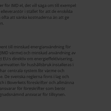
er för IMD el, det vill säga om till exempel
lleverantör i stället för att de enskilda
 ofta att sänka kostnaderna än att ge
en.
ent till minskad energianvändning för
(IMD värme) och minskad användning av
EU:s direktiv om energieffektivisering,
armvatten för hushållsbruk installeras i
har centrala system för värme och
. De svenska reglerna finns i lag och
h i Boverkets föreskrifter och allmänna
nsvarar för föreskrifter som berör
nadsnämnd ansvarar för tillsynen.