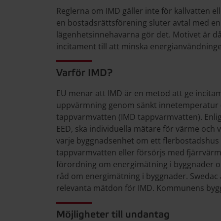
Reglerna om IMD gäller inte för kallvatten ell
en bostadsrättsförening sluter avtal med en e
lägenhetsinnehavarna gör det. Motivet är då
incitament till att minska energianvändning
Varför IMD?
EU menar att IMD är en metod att ge incitam
uppvärmning genom sänkt innetemperatur 
tappvarmvatten (IMD tappvarmvatten). Enligt 
EED, ska individuella mätare för värme och v
varje byggnadsenhet om ett flerbostadshus 
tappvarmvatten eller försörjs med fjärrvärme
förordning om energimätning i byggnader oc
råd om energimätning i byggnader. Swedac a
relevanta mätdon för IMD. Kommunens bygg
Möjligheter till undantag