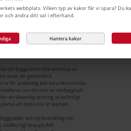
rkets webbplats. Vilken typ av kakor får vi spara? Du k
 och ändra ditt val i efterhand.
riktad till tillsynsmyndigheten, det vill
e kan ha användning för
hur energieffektivisering verifieras.
ndiga
Hantera kakor
erat om byggnaden inte omfattas av
te avser att genomföra
derna för undantag kan vara ekonomiska
 installeras om det sker en ombyggnad
ler en väsentlig ändring av befintligt
åvisa att detta inte är tekniskt
i byggnader och ny förordning om
. Ovillkorligt krav på IMD