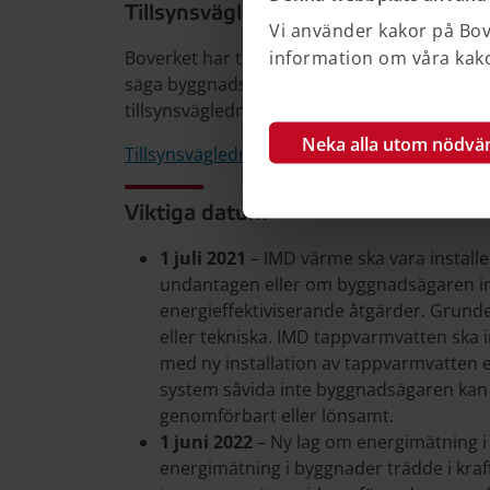
Tillsynsvägledning
Vi använder kakor på Bove
information om våra kakor
Boverket har tagit fram en tillsynsvägledning 
säga byggnadsnämnden. Även byggnadsägar
tillsynsvägledningen då den ger vägledning i 
Neka alla utom nödvä
Tillsynsvägledning IMD
Viktiga datum
1 juli 2021
– IMD värme ska vara install
undantagen eller om byggnadsägaren in
energieffektiviserande åtgärder. Grun
eller tekniska. IMD tappvarmvatten ska
med ny installation av tappvarmvatten el
system såvida inte byggnadsägaren kan p
genomförbart eller lönsamt.
1 juni 2022
– Ny lag om energimätning 
energimätning i byggnader trädde i kraft