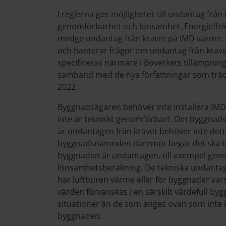
I reglerna ges möjligheter till undantag från
genomförbarhet och lönsamhet. Energieffekt
medge undantag från kravet på IMD värme.
och hanterar frågor om undantag från kravet
specificeras närmare i Boverkets tillämpning
samband med de nya författningar som trädde
2022.
Byggnadsägaren behöver inte installera IMD
inte är tekniskt genomförbart. Om byggnad
är undantagen från kravet behöver inte de
byggnadsnämnden däremot begär det ska by
byggnaden är undantagen, till exempel gen
lönsamhetsberäkning. De tekniska undantag
har luftburen värme eller för byggnader vars
värden förvanskas i en särskilt värdefull by
situationer än de som anges ovan som inte 
byggnaden.