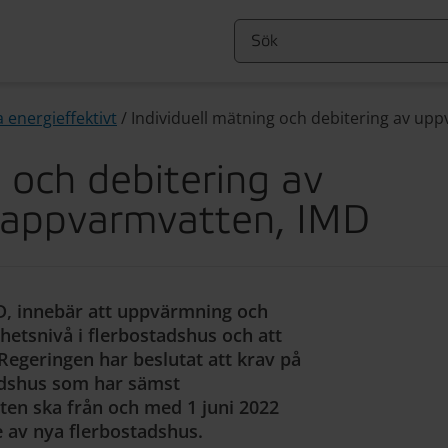
 energieffektivt
/
Individuell mätning och debitering av u
g och debitering av
tappvarmvatten, IMD
MD, innebär att uppvärmning och
etsnivå i flerbostadshus och att
egeringen har beslutat att krav på
adshus som har sämst
en ska från och med 1 juni 2022
e av nya flerbostadshus.