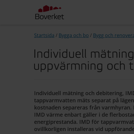
Startsida
/
Bygga och bo
/
Bygg och renovera
Individuell mätnin
uppvärmning och 
Individuell mätning och debitering, I
tappvarmvatten mäts separat på lägenh
kostnaden separeras från varmhyran. R
IMD värme enbart gäller i de flerbost
energiprestanda. IMD för tappvarmvatt
ovillkorligen installeras vid uppförand