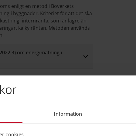
döms enligt en metod i Boverkets
ng i byggnader. Kriteriet för att det ska
kastning, internränta, som är lägre än
eringar, kalkylräntan. Metoden används
n.
(2022:3) om energimätning i
nergieffektiviserande åtgärder i stället
kor
rderna ska i sådana fall förbättra
yggnaden inte längre omfattas av krav
ktiviseras i tillräcklig omfattning och
 skulle detta vara gjort senast den 1
Information
 som görs i samband med annan
 2026.
r cookies