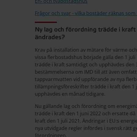
En- och tvåbostadshus
Frågor och svar - vilka bostäder räknas som 
Ny lag och förordning trädde i kraf
ändrades?
Krav på installation av mätare för värme oc
vissa flerbostadshus började gälla den 1 juli
trädde i kraft samtidigt och upphävdes den 
bestämmelserna om IMD till att även omfatta 
tappvarmvatten vid uppförande av nya fler
tillämpningsföreskrifter trädde i kraft den 1
upphävdes en månad tidigare.
Nu gällande lag och förordning om energimät
trädde i kraft den 1 juni 2022 och ersatte d
kraft den 1 juli 2021. Ändringar i EU:s energi
nya utvidgade regler infördes i svensk rätt
förordningen.