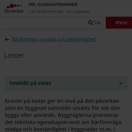
PBL KUNSKAPSBANKEN
– en handbok om plan- och bygglagen
sök
Meny
Bärförmåga, stadga och beständighet
Laster
Innehåll på sidan
Kraven på laster ger en nivå på den påverkan
som en byggnad sannolikt utsätts för när den
byggs eller används. Byggreglerna preciserar
det tekniska egenskapskravet om bärförmåga,
stadga och beständighet i byggnader m.m. i