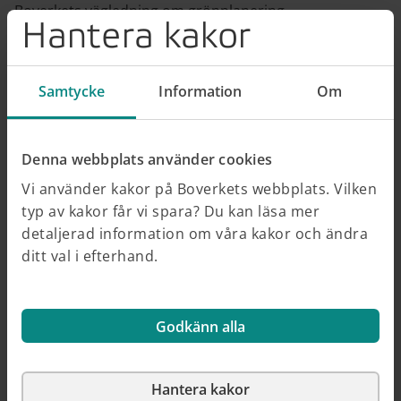
Boverkets vägledning om grönplanering
Hantera kakor
B3.1 Mark- och vattenområden som resurs för
reglering av vattenflöden i anslutning till
riskområden (på Naturvårdsverkets webbplats)
Samtycke
Information
Om
Kartläggningen är värdefull att göra i samband med
översiktsplanen och som ett underlag för exempelvis
klimatanpassningsplaner och åtgärdsplaner. Med
Denna webbplats använder cookies
kunskapen om vattenflöden kan kommunen arbeta
Vi använder kakor på Boverkets webbplats. Vilken
mer effektivt med klimatanpassning.
typ av kakor får vi spara? Du kan läsa mer
Mer om kartläggning inom grönplanering (på
detaljerad information om våra kakor och ändra
Naturvårdsverkets webbplats)
ditt val i efterhand.
Publicerad 2024-04-17
Godkänn alla
En nyhet från
Naturvårdsverket
Hantera kakor