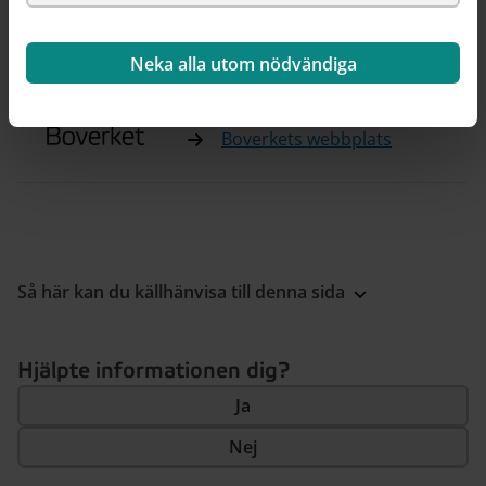
Naturvårdsverkets
webbplats
Neka alla utom nödvändiga
Boverket
Boverkets webbplats
Så här kan du källhänvisa till denna sida
Hjälpte informationen dig?
Ja
Nej