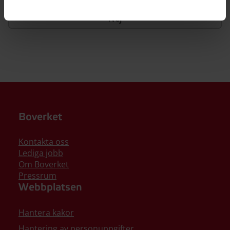
Nej
Boverket
Kontakta oss
Lediga jobb
Om Boverket
Pressrum
Webbplatsen
Hantera kakor
Hantering av personuppgifter