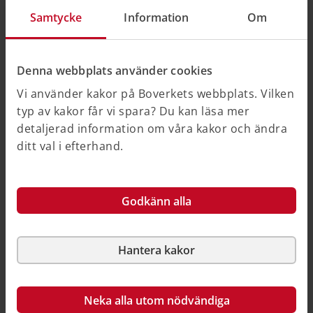
struktur som gällde till och med den 30 juni
2026. Den behandlar ärenden som påbörjades
Samtycke
Information
Om
före detta datum, där byggherren valt att
tillämpa EKS, och utgår från den dåvarande
regleringen i EKS.
Denna webbplats använder cookies
Vi använder kakor på Boverkets webbplats. Vilken
Publikationen kommer inte att uppdateras. Den var
typ av kakor får vi spara? Du kan läsa mer
tidigare publicerad som webbtext i PBL
detaljerad information om våra kakor och ändra
kunskapsbanken under perioden januari 2017-juni
ditt val i efterhand.
2026 och ges nu ut i oförändrad form som en
arkiverad vägledning.
Godkänn alla
Så här kan du källhänvisa till denna sida
Hantera kakor
Hjälpte informationen dig?
Neka alla utom nödvändiga
Ja