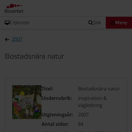
E-tjänster
sök
Meny
2007
Bostadsnära natur
Titel:
Bostadsnära natur
Underrubrik:
inspiration &
vägledning
Utgivningsår:
2007
Antal sidor:
84