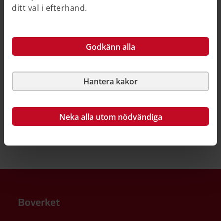
ditt val i efterhand.
Så här kan du källhänvisa till denna sida
Godkänn alla
Hantera kakor
Neka alla utom nödvändiga
Boverket