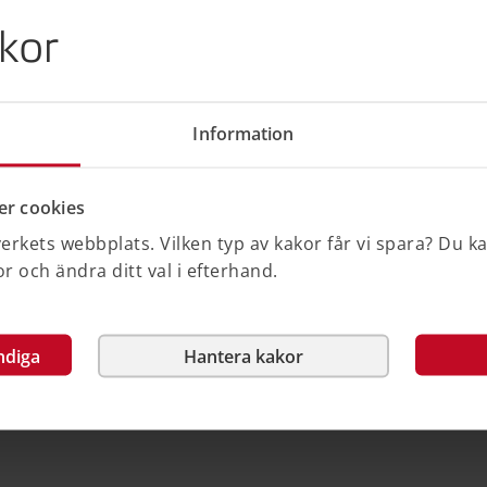
kor
Information
etens förslag till finansiering av
ren. Det innehåller förslag till
skredit. Budgetunderlaget lämnas till
r cookies
rkets webbplats. Vilken typ av kakor får vi spara? Du k
 och ändra ditt val i efterhand.
ndiga
Hantera kakor
Nej