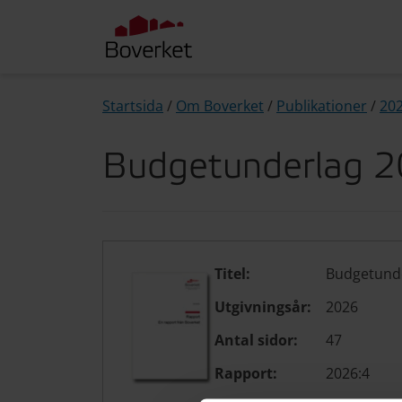
Startsida
/
Om Boverket
/
Publikationer
/
20
Budgetunderlag 
Titel:
Budgetund
Utgivningsår:
2026
Antal sidor:
47
Rapport:
2026:4