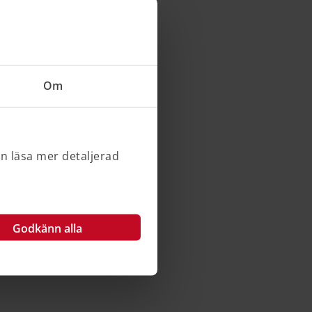
Om
an läsa mer detaljerad
Godkänn alla