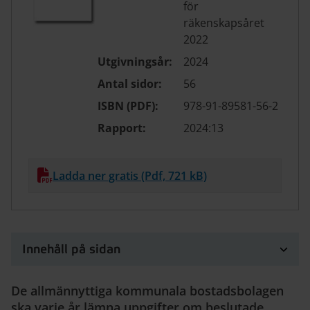
för
räkenskapsåret
2022
Utgivningsår:
2024
Antal sidor:
56
ISBN (PDF):
978-91-89581-56-2
Rapport:
2024:13
Ladda ner gratis (Pdf, 721 kB)
Innehåll på sidan
De allmännyttiga kommunala bostadsbolagen
ska varje år lämna uppgifter om beslutade