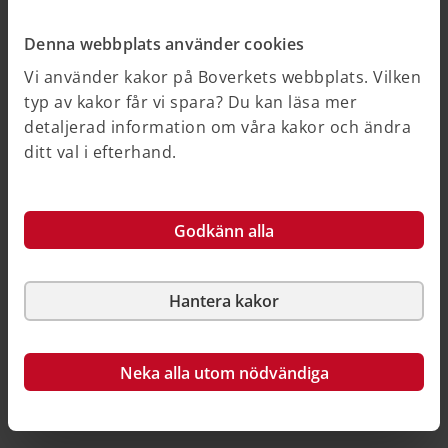
förutsättningar för kommuner, länsstyrelse och
regioner att hantera godstransporter i sina
Denna webbplats använder cookies
planeringsprocesser.
Vi använder kakor på Boverkets webbplats. Vilken
Boverket har med hjälp av plan- och byggenkäten 2018
typ av kakor får vi spara? Du kan läsa mer
kartlagt hur många kommuner som i dag har ett
detaljerad information om våra kakor och ändra
strategiskt arbete kring godstransporter. Flera
ditt val i efterhand.
myndigheter, länsstyrelser, kommuner, Sveriges
kommuner och regioner, akademi samt
branschorganisationer har bidragit med synpunkter
Godkänn alla
och kommit med kommentarer under arbetets gång.
Hantera kakor
Så här kan du källhänvisa till denna sida
Neka alla utom nödvändiga