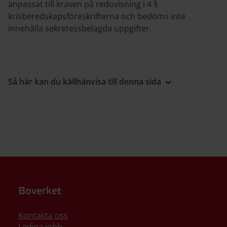
anpassat till kraven på redovisning i 4 §
krisberedskapsföreskrifterna och bedöms inte
innehålla sekretessbelagda uppgifter.
Så här kan du källhänvisa till denna sida
Boverket
Kontakta oss
Lediga jobb