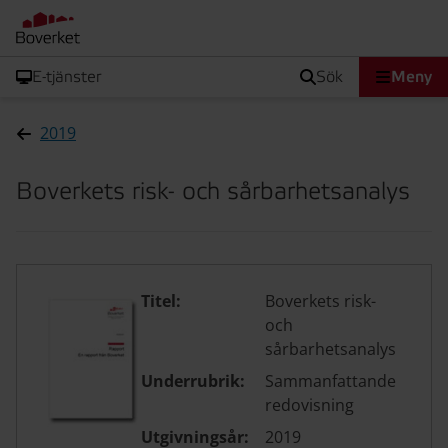
E-tjänster
sök
Meny
2019
Boverkets risk- och sårbarhetsanalys
Titel:
Boverkets risk-
och
sårbarhetsanalys
Underrubrik:
Sammanfattande
redovisning
Utgivningsår:
2019