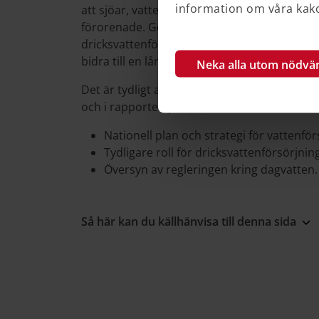
information om våra kakor
att sjöar, vattendrag och grundvatten som a
förorenade. Genomtänkt planering är viktigt fö
dricksvattenförsörjning. Boverket har analys
bidra till en långsiktigt trygg vattenförsörjn
Neka alla utom nödvä
Det är tydligt att hushållningen med mark-
och i rapporten presenteras tre huvudförsla
Nationell plan och strategi för vattenför
Tydligare roll för dricksvattenförsörjning
Översyn av regleringen kring dagvatten.
Så här kan du källhänvisa till denna sida