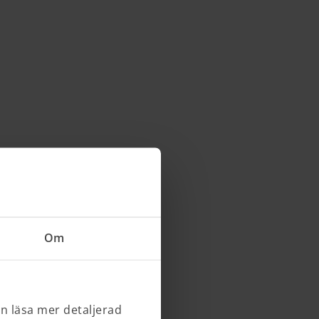
Om
an läsa mer detaljerad