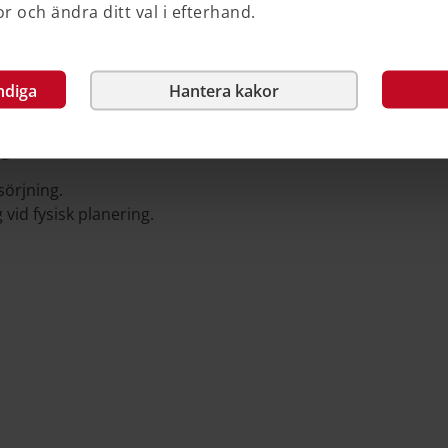
 och ändra ditt val i efterhand.
nvänds för dricksvatten kan bli
r att bidra till en långsiktigt trygg
erat lägesbild, behov och möjligheter att
ing genom insatser vid fysisk planering.
ndiga
Hantera kakor
 och vattenområden behöver utvecklas
g:
sörjning.
 vid fysisk planering.