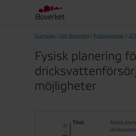
Startsida
/
Om Boverket
/
Publikationer
/
20
Fysisk planering f
dricksvattenförsör
möjligheter
Titel:
Fysisk plan
dricksvatte