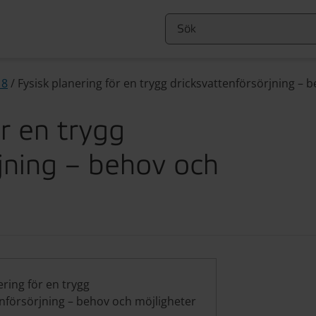
18
/
Fysisk planering för en trygg dricksvattenförsörjning – 
ör en trygg
jning – behov och
ering för en trygg
nförsörjning – behov och möjligheter