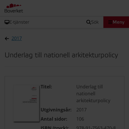
E-tjänster
sök
Meny
2017
Underlag till nationell arkitekturpolicy
Titel:
Underlag till
nationell
arkitekturpolicy
Utgivningsår:
2017
Antal sidor:
106
ISBN (tryck):
978-91-7563-470-8