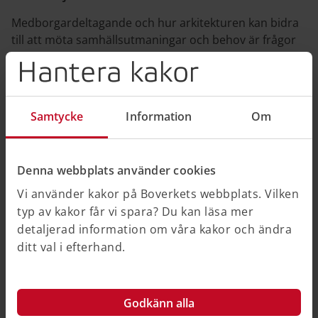
Medborgardeltagande och hur arkitekturen kan bidra
till att möta samhällsutmaningar och behov är frågor
som tas upp i rapporten, som även lyfter fram exempel
Hantera kakor
från kommuner.
För att stärka arkitekturens roll i samhället och i
Samtycke
Information
Om
offentlig sektor föreslår Boverket insatser inom
följande fält:
stärk kommunernas kompetens
Denna webbplats använder cookies
skapa regionala kompetenscentra
Vi använder kakor på Boverkets webbplats. Vilken
genomför statliga insatser
typ av kakor får vi spara? Du kan läsa mer
stärk arkitekturen i samhällsdebatten
detaljerad information om våra kakor och ändra
plan- och bygglagstiftningen.
ditt val i efterhand.
Länk till information om Boverkets arbete för
gestaltning och arkitektur hittar du i "Relaterad
information".
Godkänn alla