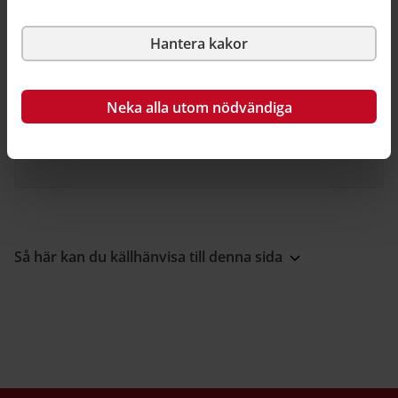
Hantera kakor
Relaterad information
Neka alla utom nödvändiga
På Boverket
Arkitektur och gestaltad livsmiljö
Så här kan du källhänvisa till denna sida