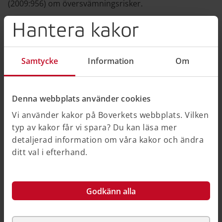
(2009:956) om översvämningsrisker.
Direktiv 2007/60 (på EU-rättens webbplats)
Hantera kakor
Senast ändrad 28 maj 2025
•
Publicerad 10 mars 2025
Samtycke
Information
Om
Hjälpte informationen dig?
Ja
Denna webbplats använder cookies
Vi använder kakor på Boverkets webbplats. Vilken
Nej
typ av kakor får vi spara? Du kan läsa mer
detaljerad information om våra kakor och ändra
ditt val i efterhand.
Godkänn alla