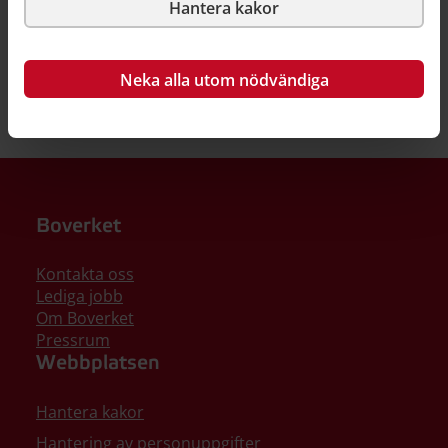
Hantera kakor
Neka alla utom nödvändiga
Boverket
Kontakta oss
Lediga jobb
Om Boverket
Pressrum
Webbplatsen
Hantera kakor
Hantering av personuppgifter