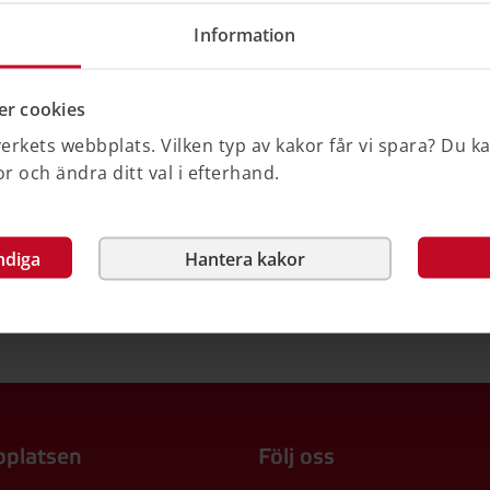
Information
r cookies
rkets webbplats. Vilken typ av kakor får vi spara? Du k
Nej
 och ändra ditt val i efterhand.
ndiga
Hantera kakor
platsen
Följ oss