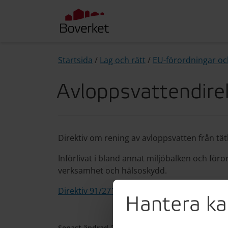
Startsida
/
Lag och rätt
/
EU-förordningar och
Avloppsvattendire
Direktiv om rening av avloppsvatten från tä
Införlivat i bland annat miljöbalken och föro
verksamhet och hälsoskydd.
Direktiv 91/271 (på EU-rättens webbplats)
Hantera ka
Senast ändrad 28 maj 2025
•
Publicerad 10 mar