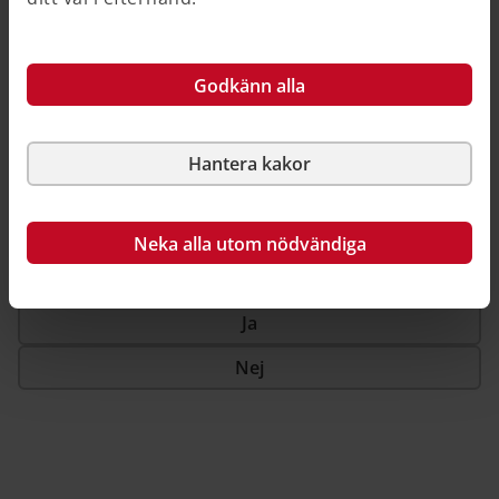
Författningen träder i kraft den 1 januari 2027. Äldre
bestämmelser får dock tillämpas på ekonomisk plan
eller kostnadskalkyl som intygats före den 1 januari
Godkänn alla
2027.
Hantera kakor
Så här kan du källhänvisa till denna sida
Neka alla utom nödvändiga
Hjälpte informationen dig?
Ja
Nej