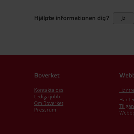
Hjälpte informationen dig?
Ja
Boverket
Webb
Kontakta oss
Hante
Lediga jobb
Hanter
Om Boverket
Tillgä
Pressrum
Webbp