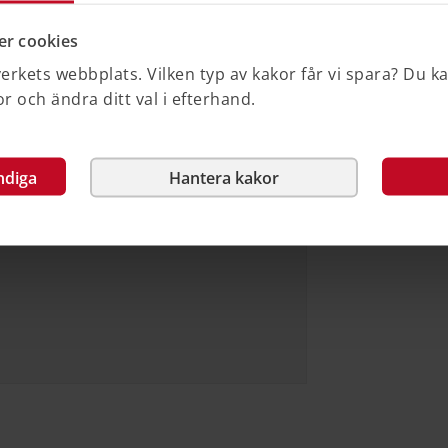
andlar i grunden om mänskliga
gen, PBL, på förbättringar av befintliga
r cookies
rkets webbplats. Vilken typ av kakor får vi spara? Du k
ingen att informera om reglerna om
 och ändra ditt val i efterhand.
tredovisas till regeringen senast den 28
visning av uppdraget.
ndiga
Hantera kakor