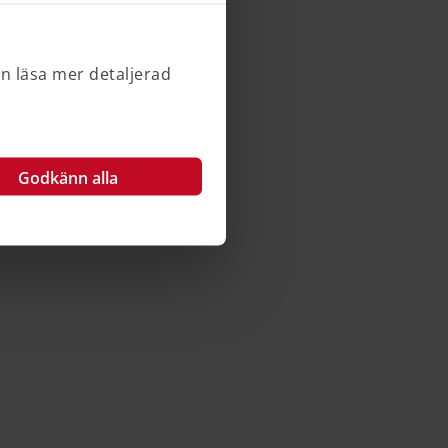
an läsa mer detaljerad
Godkänn alla