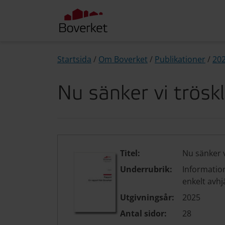
Startsida
/
Om Boverket
/
Publikationer
/
20
Nu sänker vi trösk
Titel:
Nu sänker v
Underrubrik:
Informatio
enkelt avhj
Utgivningsår:
2025
Antal sidor:
28