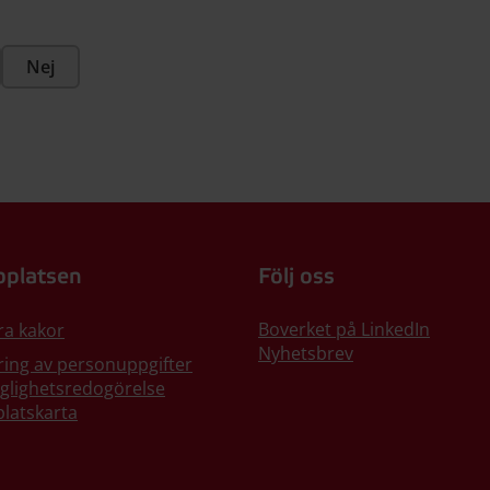
Nej
platsen
Följ oss
Boverket på LinkedIn
ra kakor
Nyhetsbrev
ing av personuppgifter
nglighetsredogörelse
latskarta