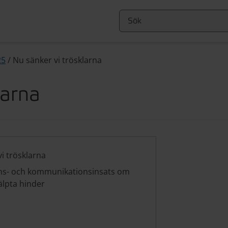
25
/
Nu sänker vi trösklarna
larna
i trösklarna
ns- och kommunikationsinsats om
älpta hinder