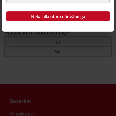
Så här kan du källhänvisa till denna sida
Neka alla utom nödvändiga
Hjälpte informationen dig?
Ja
Nej
Boverket
Kontakta oss