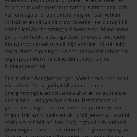
ökade hot mot informationssäkerheten. Vi lever i en
föränderlig värld med stora samhällsutmaningar och
vår förmåga till snabb omställning och samverkan
fortsätter att sättas på prov. Boverket har bidragit till
samhällets återhämtning och beredskap, bland annat
genom att hantera statliga stöd för ökade kostnader
inom jordbrukssektorn till följd av kriget. Vi står inför
stora klimatutmaningar. En stor del av vårt arbete tar
utgångspunkten i minskad klimatpåverkan och
klimatanpassning.
Energikrisen har gjort avtryck, både i omvärlden och i
vårt arbete. Vi har jobbat tillsammans med
Energimyndigheten och andra aktörer för att minska
energiförbrukningen här och nu. Det förändrade
geopolitiska läget har stor påverkan på den fysiska
miljön. Där kan vi spela en viktig roll genom att snabbt
ställa om och bidra till en lokal, regional och nationell
planeringsprocess för en robust energiförsörjning. Vi