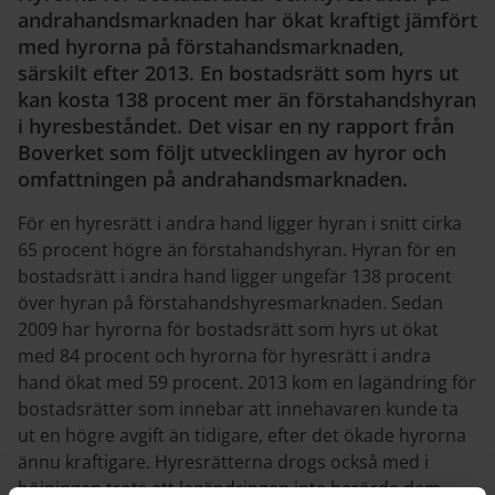
andrahandsmarknaden har ökat kraftigt jämfört
med hyrorna på förstahandsmarknaden,
särskilt efter 2013. En bostadsrätt som hyrs ut
kan kosta 138 procent mer än förstahandshyran
i hyresbeståndet. Det visar en ny rapport från
Boverket som följt utvecklingen av hyror och
omfattningen på andrahandsmarknaden.
För en hyresrätt i andra hand ligger hyran i snitt cirka
65 procent högre än förstahandshyran. Hyran för en
bostadsrätt i andra hand ligger ungefär 138 procent
över hyran på förstahandshyresmarknaden. Sedan
2009 har hyrorna för bostadsrätt som hyrs ut ökat
med 84 procent och hyrorna för hyresrätt i andra
hand ökat med 59 procent. 2013 kom en lagändring för
bostadsrätter som innebar att innehavaren kunde ta
ut en högre avgift än tidigare, efter det ökade hyrorna
ännu kraftigare. Hyresrätterna drogs också med i
höjningen trots att lagändringen inte berörde dem.