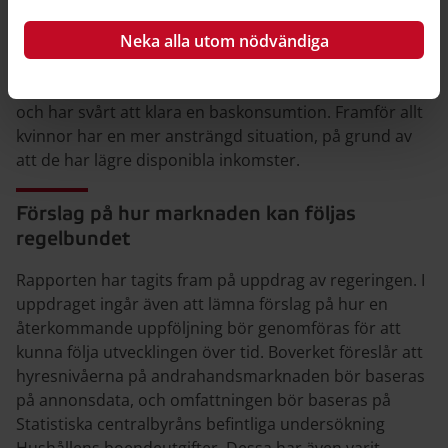
har svårt att komma in på bostadsmarknaden.
Inkomsten hos de som bor i andra hand är dessutom
Neka alla utom nödvändiga
ofta lägre. Mycket pekar på att de som bor i andra
hand i många fall har en ansträngd boendeekonomi
och har svårt att klara en baskonsumtion. Framför allt
kvinnor har en mer ansträngd situation, på grund av
att de har lägre disponibla inkomster.
Förslag på hur marknaden kan följas
regelbundet
Rapporten har tagits fram på uppdrag av regeringen. I
uppdraget ingår även att lämna förslag på hur en
återkommande uppföljning bör genomföras för att
kunna följa utvecklingen över tid. Boverket föreslår att
hyresnivåerna på andrahandsmarknaden bör baseras
på annonsdata, och omfattningen bör baseras på
Statistiska centralbyråns befintliga undersökning