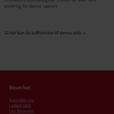
Hushållens boendeutgifter. Dessa har även varit
underlag för denna rapport.
Så här kan du källhänvisa till denna sida
Boverket
Kontakta oss
Lediga jobb
Om Boverket