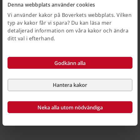
Denna webbplats använder cookies
brist på bostäder för ungdomar.
Vi använder kakor på Boverkets webbplats. Vilken
Mot bakgrund av denna brist på bostäder för unga och
typ av kakor får vi spara? Du kan läsa mer
studenter har regeringen uppdragit åt Boverket att se
detaljerad information om våra kakor och ändra
över de regelverk som påverkar byggandet. Boverket
ditt val i efterhand.
ska föreslå förändringar av regelverket som
underlättar och stimulerar byggandet av student- och
ungdomsbostäder.
Godkänn alla
Hantera kakor
Så här kan du källhänvisa till denna sida
Neka alla utom nödvändiga