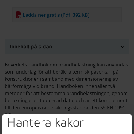
Ladda ner gratis (Pdf, 392 kB)
Innehåll på sidan
Boverkets handbok om brandbelastning kan användas
som underlag för att beräkna termisk påverkan på
konstruktioner i samband med dimensionering av
bärförmåga vid brand. Handboken innehåller två
metoder för att bestämma brandbelastningen, genom
beräkning eller tabulerad data, och är ett komplement
till den europeiska beräkningsstandarden SS-EN 1991-
1-2.
Hantera kakor
Handboken vänder sig till projektörer och