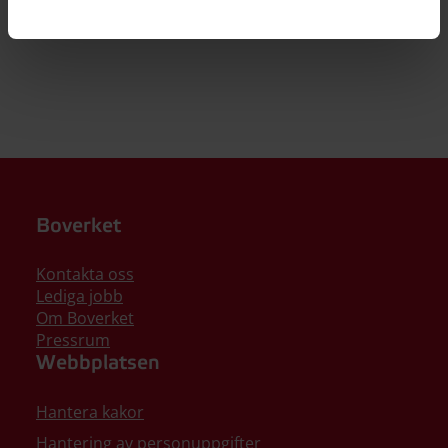
Så här kan du källhänvisa till denna sida
Boverket
Kontakta oss
Lediga jobb
Om Boverket
Pressrum
Webbplatsen
Hantera kakor
Hantering av personuppgifter