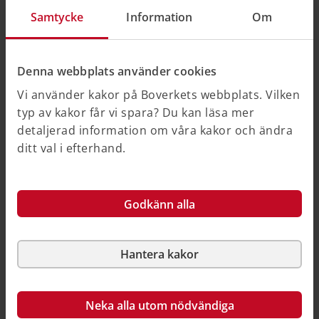
konstruktörer av brandskydd i bärande
Samtycke
Information
Om
konstruktioner.
Observera
att handboken har ersatts av ett nytt
Denna webbplats använder cookies
allmänt råd, Boverkets allmänna råd (2013:11) om
brandbelastning, BBRBE 1 se, "Relaterad information".
Vi använder kakor på Boverkets webbplats. Vilken
typ av kakor får vi spara? Du kan läsa mer
detaljerad information om våra kakor och ändra
ditt val i efterhand.
Relaterad information
Godkänn alla
Boverkets allmänna råd (2013:11) om
brandbelastning (i Boverkets
författningssamling)
Hantera kakor
Neka alla utom nödvändiga