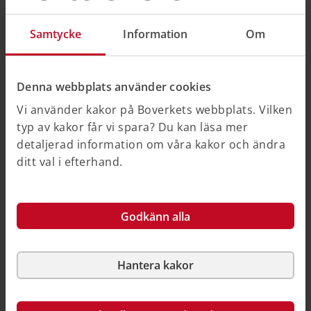
och mer differentierat byggande av studentbostäder
och särskilda boenden för äldre.
Samtycke
Information
Om
Ta del av Boverkets rapport
Denna webbplats använder cookies
Du kan ladda ner och läsa Boverkets rapport i sin
helhet på sidan Uppdrag att föreslå lättnader i kraven
Vi använder kakor på Boverkets webbplats. Vilken
på förvaring och förråd för studentbostäder och
typ av kakor får vi spara? Du kan läsa mer
särskilda boenden.
detaljerad information om våra kakor och ändra
ditt val i efterhand.
Uppdrag att föreslå lättnader i kraven på förvaring och
förråd för studentbostäder och särskilda boenden för
äldre
Godkänn alla
Vad händer nu?
Hantera kakor
Rapporten har överlämnats till regeringen
(Landsbygds- och infrastrukturdepartementet). Det är
nu regeringen som avgör om och hur Boverkets