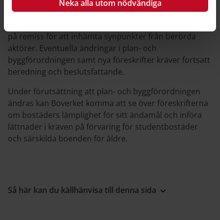
Neka alla utom nödvändiga
förslag ska tas vidare.
Regeringen kan exempelvis välja att skicka rapporten
på remiss för att inhämta synpunkter från berörda
aktörer. Eventuella ändringar i plan- och
byggförordningen samt nya föreskrifter kräver fortsatt
beredning och beslutsfattande.
Under förutsättning att plan- och byggförordningen
ändras kan Boverket komma att se över föreskrifterna
om bostäders lämplighet för sitt ändamål och införa
lättnader i kraven på förvaring för studentbostäder
och särskilda boenden för äldre.
Så här kan du källhänvisa till denna sida