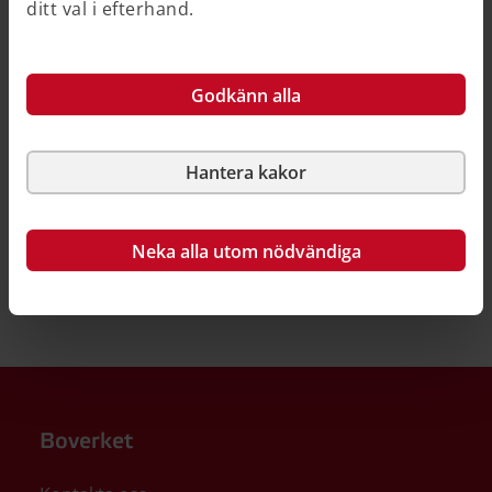
Hjälpte informationen dig?
ditt val i efterhand.
Ja
Nej
Godkänn alla
Hantera kakor
Neka alla utom nödvändiga
Boverket