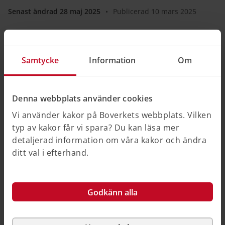
Senast ändrad 28 maj 2025
•
Publicerad 10 mars 2025
Så här kan du källhänvisa till denna sida
Samtycke
Information
Om
Hjälpte informationen dig?
Denna webbplats använder cookies
Ja
Vi använder kakor på Boverkets webbplats. Vilken
typ av kakor får vi spara? Du kan läsa mer
Nej
detaljerad information om våra kakor och ändra
ditt val i efterhand.
Godkänn alla