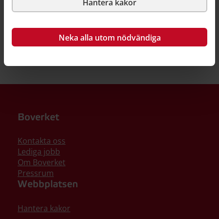
Hantera kakor
Neka alla utom nödvändiga
Boverket
Kontakta oss
Lediga jobb
Om Boverket
Pressrum
Webbplatsen
Hantera kakor