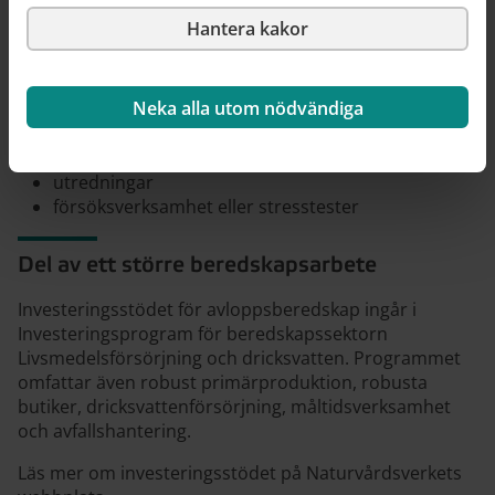
lagring och distribution av vatten för sanitet
robusta IT-system
Hantera kakor
Kunskapshöjande åtgärder:
Neka alla utom nödvändiga
planering
utbildning
övningar
utredningar
försöksverksamhet eller stresstester
Del av ett större beredskapsarbete
Investeringsstödet för avloppsberedskap ingår i
Investeringsprogram för beredskapssektorn
Livsmedelsförsörjning och dricksvatten. Programmet
omfattar även robust primärproduktion, robusta
butiker, dricksvattenförsörjning, måltidsverksamhet
och avfallshantering.
Läs mer om investeringsstödet på Naturvårdsverkets