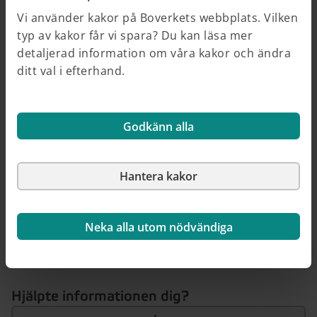
Vi använder kakor på Boverkets webbplats. Vilken
EU funding & me (öppnas på European Commission
typ av kakor får vi spara? Du kan läsa mer
webbplats)
detaljerad information om våra kakor och ändra
ditt val i efterhand.
Vem gör vad
Boverket
Godkänn alla
Boverkets webbplats
Hantera kakor
Neka alla utom nödvändiga
Så här kan du källhänvisa till denna sida
Hjälpte informationen dig?