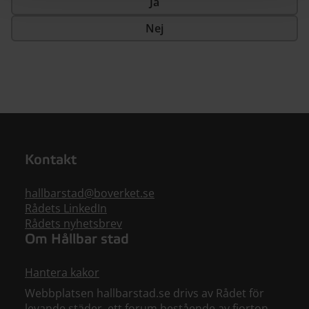
Ja
Nej
Kontakt
hallbarstad@boverket.se
Rådets LinkedIn
Rådets nyhetsbrev
Om Hållbar stad
Hantera kakor
Webbplatsen hallbarstad.se drivs av Rådet för
levande städer, ett forum bestående av fjorton