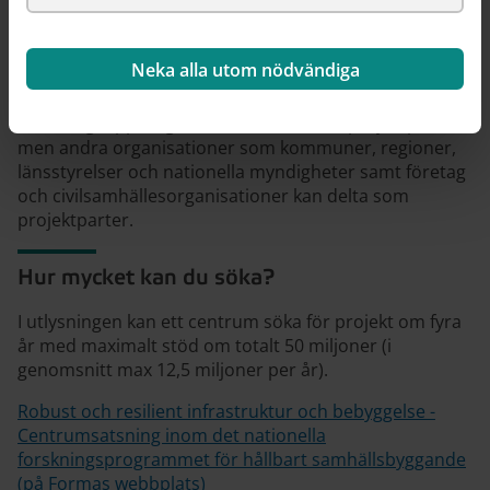
Centrumkonstellationer med minst två (2) akademiska
parter och minst två (2) parter från annan
samhällsaktör, och högst femton parter totalt. I den
Neka alla utom nödvändiga
här utlysningen kan bara ett lärosäte,
forskningsinstitut eller myndighet med
forskningsuppdrag vara koordinerande projektpart,
men andra organisationer som kommuner, regioner,
länsstyrelser och nationella myndigheter samt företag
och civilsamhällesorganisationer kan delta som
projektparter.
Hur mycket kan du söka?
I utlysningen kan ett centrum söka för projekt om fyra
år med maximalt stöd om totalt 50 miljoner (i
genomsnitt max 12,5 miljoner per år).
Robust och resilient infrastruktur och bebyggelse -
Centrumsatsning inom det nationella
forskningsprogrammet för hållbart samhällsbyggande
(på Formas webbplats)