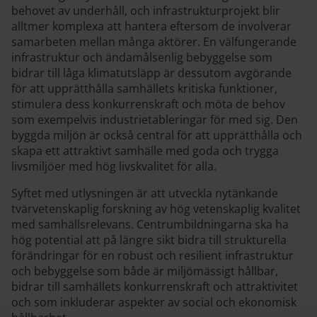
behovet av underhåll, och infrastrukturprojekt blir
alltmer komplexa att hantera eftersom de involverar
samarbeten mellan många aktörer. En välfungerande
infrastruktur och ändamålsenlig bebyggelse som
bidrar till låga klimatutsläpp är dessutom avgörande
för att upprätthålla samhällets kritiska funktioner,
stimulera dess konkurrenskraft och möta de behov
som exempelvis industrietableringar för med sig. Den
byggda miljön är också central för att upprätthålla och
skapa ett attraktivt samhälle med goda och trygga
livsmiljöer med hög livskvalitet för alla.
Syftet med utlysningen är att utveckla nytänkande
tvärvetenskaplig forskning av hög vetenskaplig kvalitet
med samhällsrelevans. Centrumbildningarna ska ha
hög potential att på längre sikt bidra till strukturella
förändringar för en robust och resilient infrastruktur
och bebyggelse som både är miljömässigt hållbar,
bidrar till samhällets konkurrenskraft och attraktivitet
och som inkluderar aspekter av social och ekonomisk