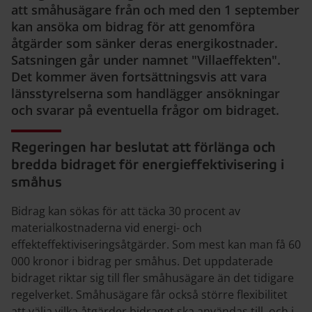
att småhusägare från och med den 1 september
kan ansöka om bidrag för att genomföra
åtgärder som sänker deras energikostnader.
Satsningen går under namnet "Villaeffekten".
Det kommer även fortsättningsvis att vara
länsstyrelserna som handlägger ansökningar
och svarar på eventuella frågor om bidraget.
Regeringen har beslutat att förlänga och
bredda bidraget för energieffektivisering i
småhus
Bidrag kan sökas för att täcka 30 procent av
materialkostnaderna vid energi- och
effekteffektiviseringsåtgärder. Som mest kan man få 60
000 kronor i bidrag per småhus. Det uppdaterade
bidraget riktar sig till fler småhusägare än det tidigare
regelverket. Småhusägare får också större flexibilitet
att välja vilka åtgärder bidraget ska användas till, och i