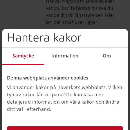
Har du frågor om ansökan eller
vad du kan få bidrag för ska du
vända dig till länsstyrelsen i det
län där småhuset ligger.
Kontakta Länsstyrelsen i ditt
Hantera kakor
län (på Länsstyrelsens webbplats)
Boverket
Samtycke
Information
Om
Boverket ansvarar för e-tjänsten
där du ansöker om bidrag och
om utbetalning av bidrag.
Denna webbplats använder cookies
Boverket svarar på frågor om
Vi använder kakor på Boverkets webbplats. Vilken
tekniska problem med e-
typ av kakor får vi spara? Du kan läsa mer
tjänsten. Boverket betalar också
detaljerad information om våra kakor och ändra
ut beviljat bidrag och står som
ditt val i efterhand.
avsändare på utbetalningen.
Boverket hanterar även
överklaganden av länsstyrelsens