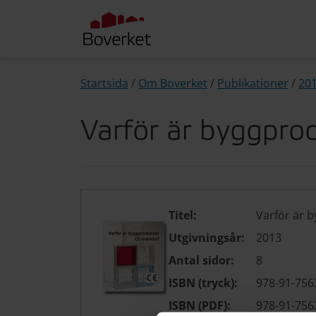
Startsida
/
Om Boverket
/
Publikationer
/
20
Varför är byggpro
Titel:
Varför är 
Utgivningsår:
2013
Antal sidor:
8
ISBN (tryck):
978-91-756
ISBN (PDF):
978-91-756