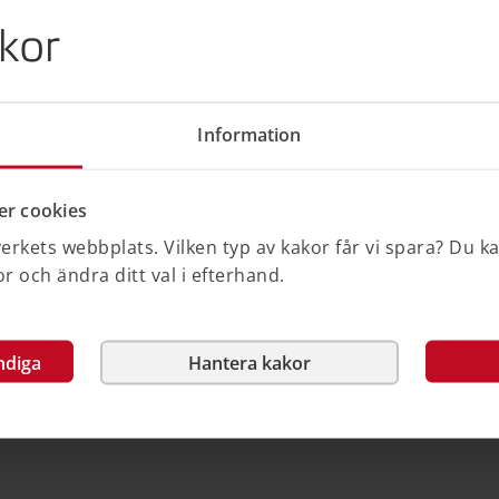
kor
Information
 vara CE-märkta för att få säljas i
 produkterna ska CE-märkas framgår av
r cookies
rkets webbplats. Vilken typ av kakor får vi spara? Du k
nder när byggprodukter som är CE-märkta
 och ändra ditt val i efterhand.
a länder.
ndiga
Hantera kakor