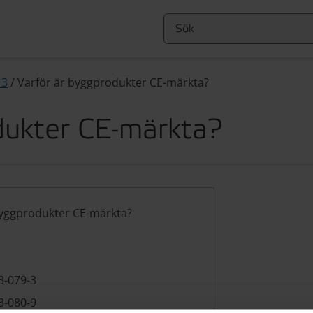
13
/
Varför är byggprodukter CE-märkta?
dukter CE-märkta?
byggprodukter CE-märkta?
3-079-3
3-080-9