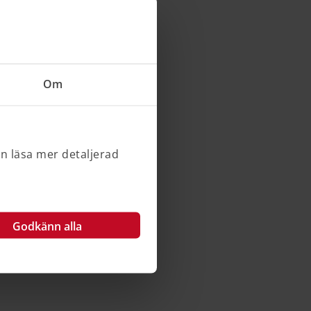
Om
an läsa mer detaljerad
Godkänn alla