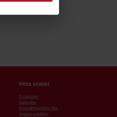
Hitta snabbt
E-tjänster
Kalender
Kontaktpunkten för
byggprodukter