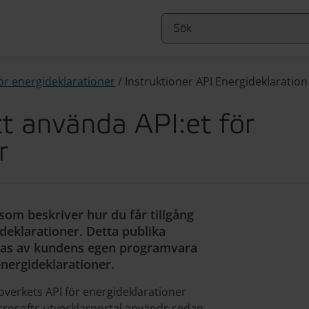
för energideklarationer
/
Instruktioner API Energideklaration
tt använda API:et för
r
om beskriver hur du får tillgång
deklarationer. Detta publika
opas av kundens egen programvara
energideklarationer.
verkets API för energideklarationer
crosofts utvecklarportal används sedan