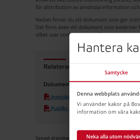
för distribution av användarinformation oc
Nedan finner du ett dokument som ger instr
Det finns även ett dokument som beskriver
vilket svar som levereras tillbaka.
Hantera ka
Relaterad information
Samtycke
Dokument
Denna webbplats använde
Instruktion för Boverkets publika grän
Vi använder kakor på Bove
Publikt API för energideklarationer.pd
information om våra kakor
Neka alla utom nödvä
Senast granskad 20 maj 2026
•
Senast ändrad 2