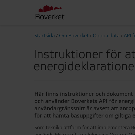
Startsida
/
Om Boverket
/
Öppna data
/
API 
Instruktioner för a
energideklaratione
Här finns instruktioner och dokument s
och använder Boverkets API för energi
användargränssnitt är avsett att anr
för att hämta basuppgifter om giltiga 
Som teknikplattform för att implementera Bo
används Microsofts molnlösning (Azure). Mi