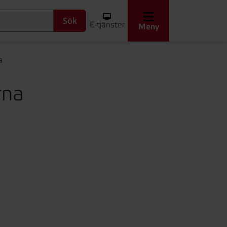
Sök
E-tjänster
Meny
a
rna