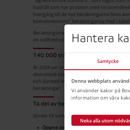
“låg ekonomisk standard”, som tagits fram 
hushåll som har problem med sin boendeekon
övergång till de nya beräkningarna finns äve
boendeekonomi” beräkningarna med i tabel
Beräkningsmaterialet består av ett antal m
Hantera ka
en otillfredsställande boendesituation och p
140
000 trångbodda hushåll med l
Samtycke
År 2024 var cirka 142
400 hushåll trångbodd
ekonomisk standard. Strax över 140
000 hus
Denna webbplats använde
och därmed små möjligheter att själva påver
beräkningar.
Vi använder kakor på Bove
information om våra kakor
Ta del av beräkningen
Stödet till kommunerna består av flera källor
Neka alla utom nödvä
Öppna data – bedömning av bostadsb