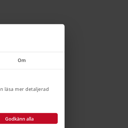
Om
an läsa mer detaljerad
Godkänn alla