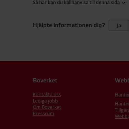
Så här kan du källhänvisa till denna sida
Hjälpte informationen dig?
Ja
Boverket
Webb
Kontakta oss
Hante
Lediga jobb
Hanter
Om Boverket
Tillgä
Pressrum
Webbp