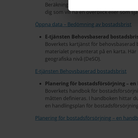
Beräkningsmaterialet presenterat i excelf
dig som vill ha en överblick eller som sjä
Öppna data – Bedömning av bostadsbrist
E-tjänsten Behovsbaserad bostadsbri
Boverkets kartjänst för behovsbaserad bo
materialet presenterat på en karta. Här
geografiska nivå (DeSO).
E-tjänsten Behovsbaserad bostadsbrist
Planering för bostadsförsörjning – e
Boverkets handbok för bostadsförsörjni
måtten definieras. I handboken hittar du
en handlingsplan för bostadsförsörjning
Planering för bostadsförsörjning – en hand