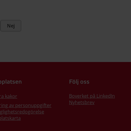
Nej
platsen
Följ oss
Boverket på LinkedIn
ra kakor
Nyhetsbrev
ing av personuppgifter
nglighetsredogörelse
latskarta