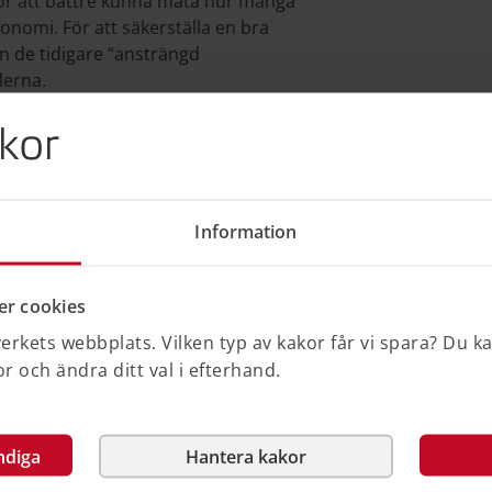
för att bättre kunna mäta hur många
omi. För att säkerställa en bra
n de tidigare “ansträngd
lerna.
ått som visar hur många hushåll som har
kor
resenteras på flera geografiska nivåer.
åg ekonomisk standard
Information
a och bedömdes samtidigt ha en låg
håll har svårt att få ekonomin att gå ihop
r cookies
ka sin boendesituation, enligt Boverkets
rkets webbplats. Vilken typ av kakor får vi spara? Du k
 och ändra ditt val i efterhand.
:
ndiga
Hantera kakor
rist