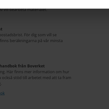
iler (vyer och tabeller). Framtaget för
lv vill bearbeta materialet.
st
stadsbrist. För dig som vill se
 finns beräkningarna på vår minsta
n handbok från Boverket
ng. Här finns mer information om hur
 också stöd till arbetet med att ta fram
.
bok