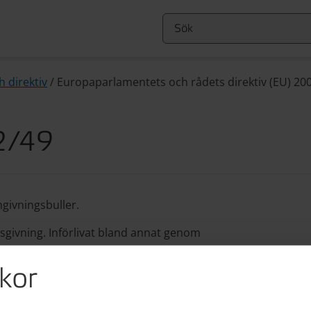
 direktiv
/
Europaparlamentets och rådets direktiv (EU) 2
02/49
givningsbuller.
sgivning. Införlivat bland annat genom
kor