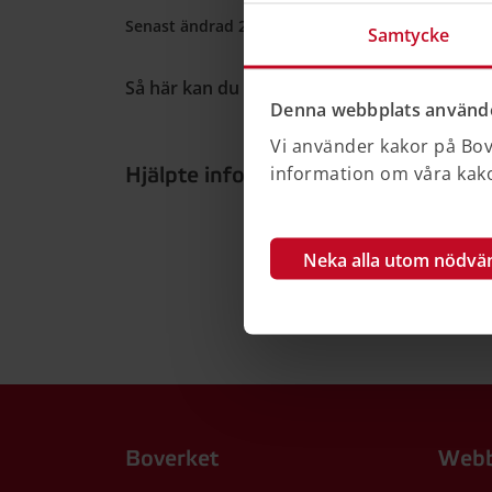
Senast ändrad 28 maj 2025
•
Publicerad 10 mar
Samtycke
Så här kan du källhänvisa till denna sida
Denna webbplats använde
Vi använder kakor på Bove
information om våra kakor
Hjälpte informationen dig?
Ja
Neka alla utom nödvä
Boverket
Webb