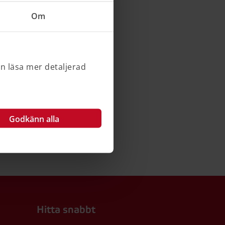
Om
an läsa mer detaljerad
Godkänn alla
Hitta snabbt