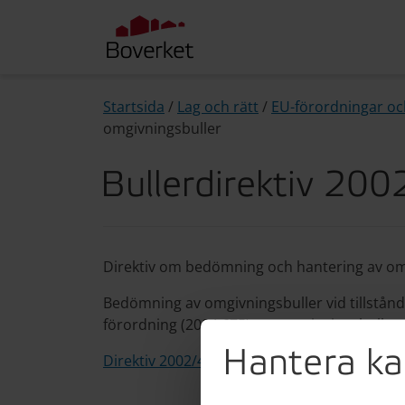
Startsida
/
Lag och rätt
/
EU-förordningar och
omgivningsbuller
Bullerdirektiv 20
Direktiv om bedömning och hantering av om
Bedömning av omgivningsbuller vid tillstånd
förordning (2004:675) om omgivningsbuller.
Hantera ka
Direktiv 2002/49 (på EU-rättens webbplats)