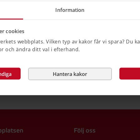
s 2025
Information
r cookies
rkets webbplats. Vilken typ av kakor får vi spara? Du k
 och ändra ditt val i efterhand.
Nej
ndiga
Hantera kakor
platsen
Följ oss