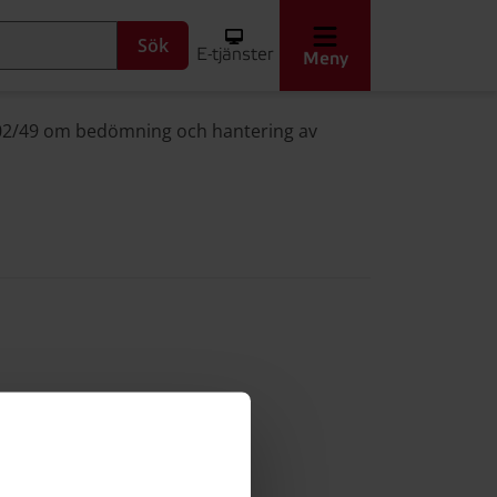
Sök
E-tjänster
Meny
002/49 om bedömning och hantering av