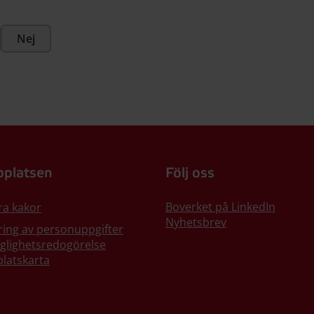
Nej
platsen
Följ oss
Boverket på LinkedIn
ra kakor
Nyhetsbrev
ing av personuppgifter
nglighetsredogörelse
latskarta