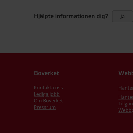
Hjälpte informationen dig?
Ja
Boverket
Webb
Kontakta oss
Hante
Lediga jobb
Hanter
Om Boverket
Tillgä
Pressrum
Webbp