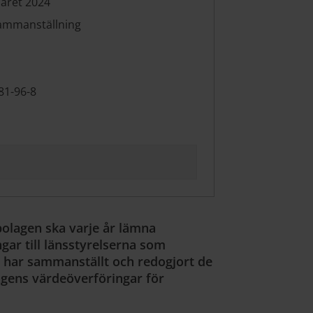
året 2024
ammanställning
81-96-8
olagen ska varje år lämna
ar till länsstyrelserna som
t har sammanställt och redogjort de
gens värdeöverföringar för