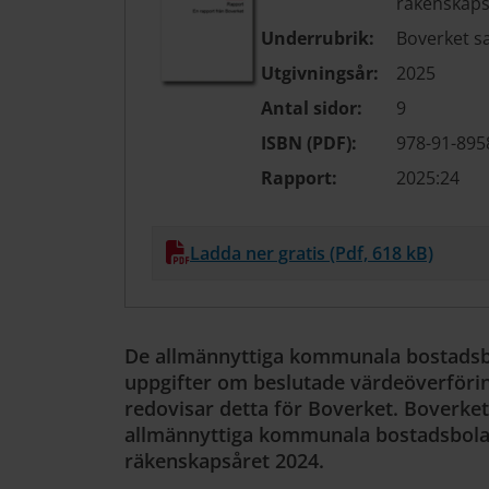
räkenskaps
Underrubrik:
Boverket s
Utgivningsår:
2025
Antal sidor:
9
ISBN (PDF):
978-91-895
Rapport:
2025:24
Ladda ner gratis (Pdf, 618 kB)
De allmännyttiga kommunala bostadsb
uppgifter om beslutade värdeöverföring
redovisar detta för Boverket. Boverke
allmännyttiga kommunala bostadsbola
räkenskapsåret 2024.