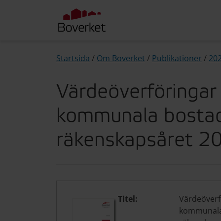
Startsida
/
Om Boverket
/
Publikationer
/
20
Värdeöverföringar 
kommunala bostad
räkenskapsåret 2
Titel:
Värdeöverf
kommunala 