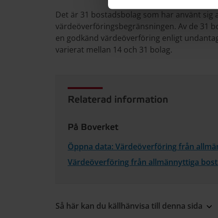
Det är 31 bostadsbolag som har använt sig 
värdeöverföringsbegränsningen. Av de 31 bo
en godkänd värdeöverföring enligt undantagen
varierat mellan 14 och 31 bolag.
Relaterad information
På Boverket
Öppna data: Värdeöverföring från allmä
Värdeöverföring från allmännyttiga bos
Så här kan du källhänvisa till denna sida