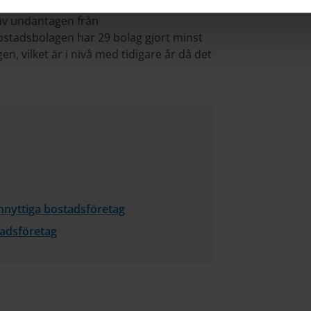
av undantagen från
stadsbolagen har 29 bolag gjort minst
, vilket är i nivå med tidigare år då det
nnyttiga bostadsföretag
tadsföretag