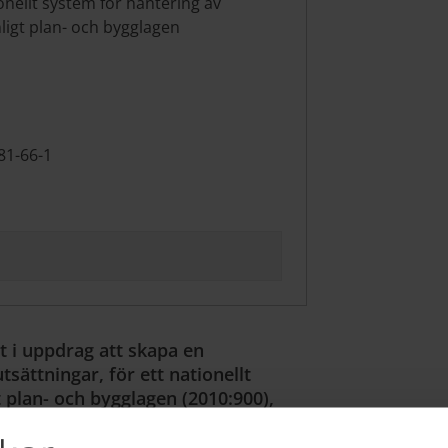
ionellt system för hantering av
ligt plan- och bygglagen
81-66-1
t i uppdrag att skapa en
tsättningar, för ett nationellt
 plan- och bygglagen (2010:900),