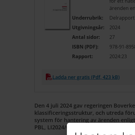
för ett nat
ärenden en
Underrubrik:
Delrapport
Utgivningsår:
2024
Antal sidor:
27
ISBN (PDF):
978-91-895
Rapport:
2024:23
Ladda ner gratis (Pdf, 423 kB)
Den 4 juli 2024 gav regeringen Boverke
klassificeringsstruktur, och utreda föru
system för hantering av ärenden enligt
PBL, LI2024/01458.