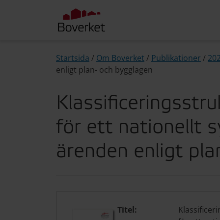
Startsida
/
Om Boverket
/
Publikationer
/
20
enligt plan- och bygglagen
Klassificeringsstru
för ett nationellt 
ärenden enligt pla
Titel:
Klassificer