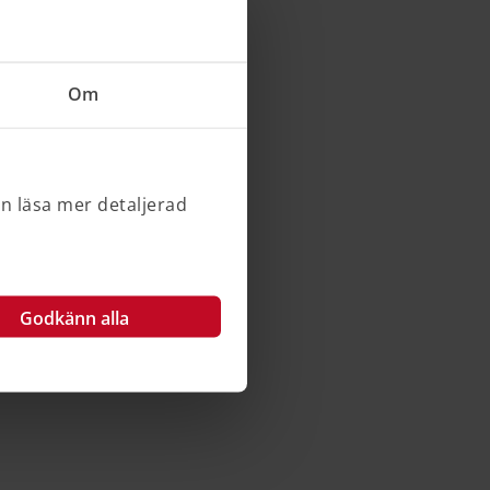
Om
an läsa mer detaljerad
Godkänn alla