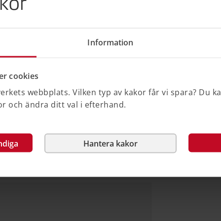
kor
a fram en nationell
för PBL och föreslå hur den kan
ket ska också beskriva för- och
Information
kt införande samt de tekniska
anteringssystem. Om det visar sig finnas
ande av ett nationellt system ska
r cookies
nt system med erforderlig kravställning
 konsekvenser av en sådan utveckling.
rkets webbplats. Vilken typ av kakor får vi spara? Du k
 och ändra ditt val i efterhand.
ng av uppdraget och innehåller en
förutsättningar för att utveckla och
h tillgängliggöra dessa för
ndiga
Hantera kakor
så för förutsättningar om det kan
 sådana system och i vilken omfattning.