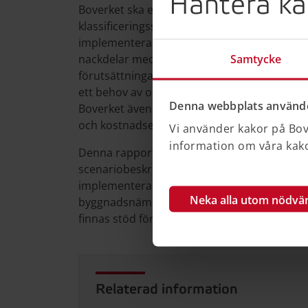
Hantera ka
Boverket ska enligt uppdraget bland annat t
klassificeringsstruktur för alla ärendetyper 
implementeras i kommunernas arbete. Bover
Samtycke
nackdelar med ett frivilligt eller obligatoris
förutsättningarna utifrån befintliga ärendeh
ett behov av och förutsättningar för framtag
Denna webbplats använde
Boverket även göra en förstudie för ett såda
och kostnadsestimat för att kunna redovisa
Vi använder kakor på Bove
information om våra kakor
Denna rapport utgör Boverkets delredovisni
scenariobeskrivning samt en redogörelse av 
implementera nationellt framtagna system oc
Neka alla utom nödvä
byggnadsnämnderna. Rapporten redogör ock
finnas stöd för ett tvingande användande av
Relaterad information