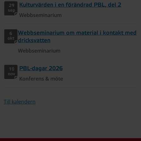
Kulturvärden i en förändrad PBL, del 2
29
sep
Webbseminarium
Webbseminarium om material i kontakt med
6
okt
dricksvatten
Webbseminarium
PBL-dagar 2026
10
nov
Konferens & möte
Till kalendern