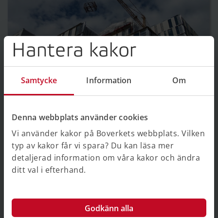
Hantera kakor
Klimatdeklaration – en handbok
Handboken är till för dig som ska
Samtycke
Information
Om
klimatdeklarera en byggnad eller på andra sätt
berörs av kravet på klimatdeklaration för
byggnader.
Denna webbplats använder cookies
Vi använder kakor på Boverkets webbplats. Vilken
typ av kakor får vi spara? Du kan läsa mer
detaljerad information om våra kakor och ändra
ditt val i efterhand.
Godkänn alla