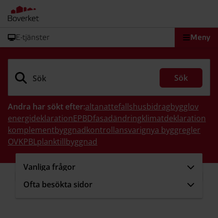
E-tjänster
Meny
Sök
Sök
Andra har sökt efter:
altan
attefallshus
bidrag
bygglov
energideklaration
EPBD
fasadändring
klimatdeklaration
komplementbyggnad
kontrollansvarig
nya byggregler
OVK
PBL
plank
tillbyggnad
Vanliga frågor
Ofta besökta sidor