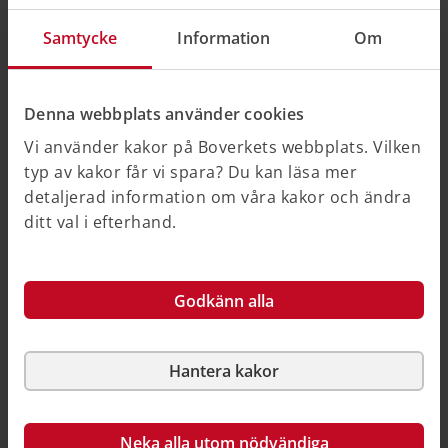
Samtycke
Information
Om
Strålsäkerhetsmyndigheten
Denna webbplats använder cookies
Vi använder kakor på Boverkets webbplats. Vilken
typ av kakor får vi spara? Du kan läsa mer
Sveriges geologiska
detaljerad information om våra kakor och ändra
undersökning
ditt val i efterhand.
SGU kartlägger radioaktivitet i
marken genom flyg- och
markmätningar. Myndigheten
håller även utbildningar i
Godkänn alla
markradonmätning för
kommuner och konsulter.
Hantera kakor
Swedac
Neka alla utom nödvändiga