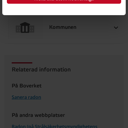
Kommunen
Relaterad information
På Boverket
Sanera radon
På andra webbplatser
Radon (på Strålsäkerhetsmyndighetens